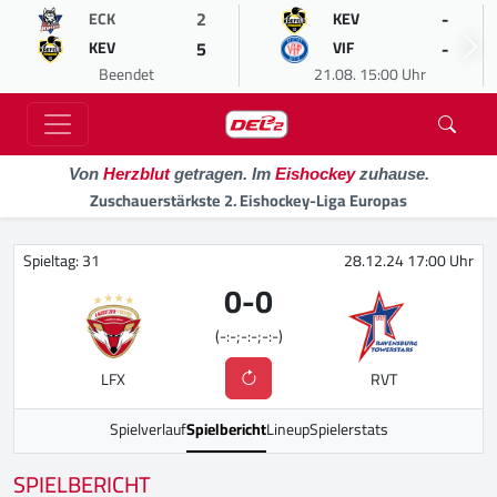
2
-
ECK
KEV
5
-
KEV
VIF
Beendet
21.08. 15:00 Uhr
Von
Herzblut
getragen. Im
Eishockey
zuhause.
Zuschauerstärkste 2. Eishockey-Liga Europas
Spieltag: 31
28.12.24 17:00 Uhr
0
-
0
(-:-;-:-;-:-)
LFX
RVT
Spielverlauf
Spielbericht
Lineup
Spielerstats
SPIELBERICHT