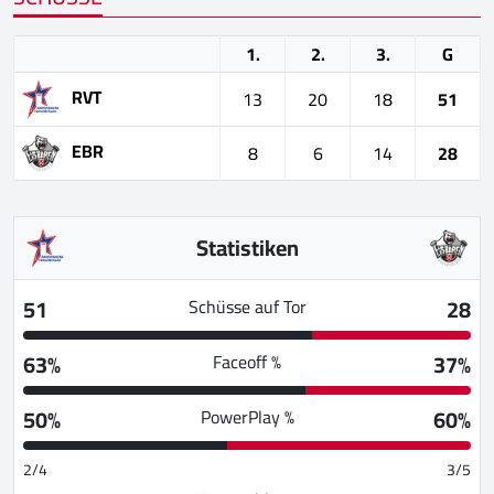
1.
2.
3.
G
RVT
13
20
18
51
EBR
8
6
14
28
Statistiken
51
28
Schüsse auf Tor
63%
37%
Faceoff %
50%
60%
PowerPlay %
2/4
3/5