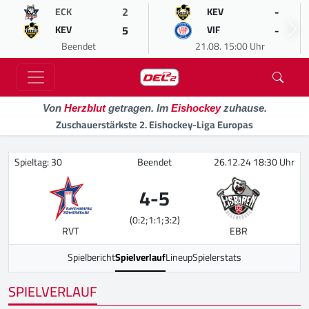
2
-
ECK
KEV
5
-
KEV
VIF
Beendet
21.08. 15:00 Uhr
Von
Herzblut
getragen. Im
Eishockey
zuhause.
Zuschauerstärkste 2. Eishockey-Liga Europas
Spieltag: 30
Beendet
26.12.24 18:30 Uhr
4
-
5
(0:2;1:1;3:2)
RVT
EBR
Spielbericht
Spielverlauf
Lineup
Spielerstats
SPIELVERLAUF