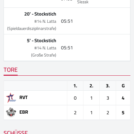
Slezak
20' -
Stockstich
05:51
#14 N. Latta
(Spieldauerdisziplinarstrafe)
5' -
Stockstich
05:51
#14 N. Latta
(Große Strafe)
TORE
1.
2.
3.
G
RVT
0
1
3
4
EBR
2
1
2
5
SCHÜSSE