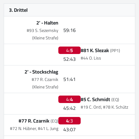
3. Drittel
2' -
Halten
59:16
#93 S. Sezemsky
(Kleine Strafe)
4:
5
#81 K. Slezak
(PP1)
#44 O. Liss
52:43
2' -
Stockschlag
51:41
#77 R. Czarnik
(Kleine Strafe)
4:
4
#5 C. Schmidt
(EQ)
#19 C. Ontl, #78 K. Schütz
45:42
#77 R. Czarnik
4
:3
(EQ)
#72 N. Hübner, #41 L. Jung
43:07