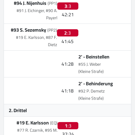
#94 J. Nijenhuis
(PP1)
3
:3
#91 J. Eichinger, #90 A.
42:21
Payerl
#93 S. Sezemsky
(PP2)
2
:3
#19 E. Karlsson, #87 F.
41:45
Dietz
2' -
Beinstellen
41:28
#55 J. Weber
(Kleine Strafe)
2' -
Behinderung
41:18
#92 P. Demetz
(Kleine Strafe)
2. Drittel
#19 E. Karlsson
(EQ)
1
:3
#77 R. Czarnik, #95 M.
37:24