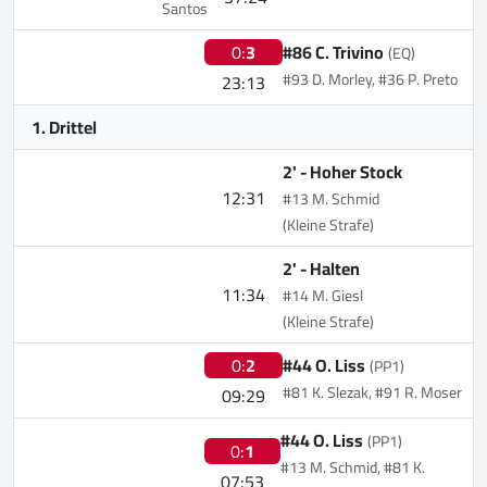
Santos
0:
3
#86 C. Trivino
(EQ)
#93 D. Morley, #36 P. Preto
23:13
1. Drittel
2' -
Hoher Stock
12:31
#13 M. Schmid
(Kleine Strafe)
2' -
Halten
11:34
#14 M. Giesl
(Kleine Strafe)
0:
2
#44 O. Liss
(PP1)
#81 K. Slezak, #91 R. Moser
09:29
#44 O. Liss
(PP1)
0:
1
#13 M. Schmid, #81 K.
07:53