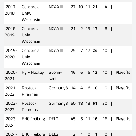
2017-
Concordia
NCAA III
27
10
11
21
4
|
2018
Univ.
Wisconsin
2018-
Concordia
NCAA III
21
2
15
17
8
|
2019
Univ.
Wisconsin
2019-
Concordia
NCAA III
25
7
17
24
10
|
2020
Univ.
Wisconsin
2020-
Pyry Hockey
Suomi-
16
6
6
12
10
|
Playoffs
2021
sarja
2021-
Rostock
Germany3
14
4
6
10
0
|
Playoffs
2022
Piranhas
2022-
Rostock
Germany3
50
18
43
61
30
|
2023
Piranhas
2023-
EHC Freiburg
DEL2
45
5
11
16
16
|
Playoffs
2024
2024-
EHC Freiburg
DEL2
2
1
0
1
0
|