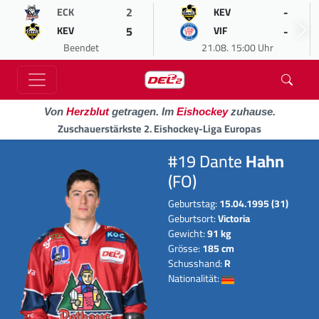
2
-
ECK
KEV
5
-
KEV
VIF
Beendet
21.08. 15:00 Uhr
Von
Herzblut
getragen. Im
Eishockey
zuhause.
Zuschauerstärkste 2. Eishockey-Liga Europas
#19 Dante
Hahn
(FO)
Geburtstag:
15.04.1995 (31)
Geburtsort:
Victoria
Gewicht:
91 kg
Grösse:
185 cm
Schusshand:
R
Nationalität: