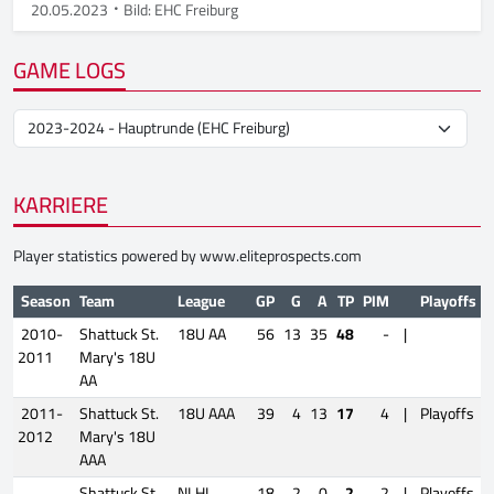
20.05.2023
Bild: EHC Freiburg
GAME LOGS
KARRIERE
Player statistics powered by
www.eliteprospects.com
Season
Team
League
GP
G
A
TP
PIM
Playoffs
2010-
Shattuck St.
18U AA
56
13
35
48
-
|
2011
Mary's 18U
AA
2011-
Shattuck St.
18U AAA
39
4
13
17
4
|
Playoffs
2012
Mary's 18U
AAA
Shattuck St.
NLHL
18
2
0
2
2
|
Playoffs