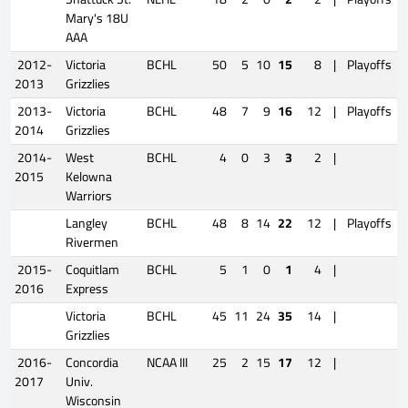
Mary's 18U
AAA
2012-
Victoria
BCHL
50
5
10
15
8
|
Playoffs
2013
Grizzlies
2013-
Victoria
BCHL
48
7
9
16
12
|
Playoffs
2014
Grizzlies
2014-
West
BCHL
4
0
3
3
2
|
2015
Kelowna
Warriors
Langley
BCHL
48
8
14
22
12
|
Playoffs
Rivermen
2015-
Coquitlam
BCHL
5
1
0
1
4
|
2016
Express
Victoria
BCHL
45
11
24
35
14
|
Grizzlies
2016-
Concordia
NCAA III
25
2
15
17
12
|
2017
Univ.
Wisconsin