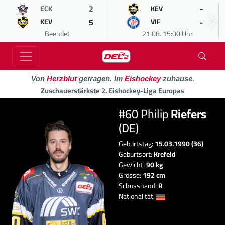
2
-
ECK
KEV
5
-
KEV
VIF
Beendet
21.08. 15:00 Uhr
Von
Herzblut
getragen. Im
Eishockey
zuhause.
Zuschauerstärkste 2. Eishockey-Liga Europas
#60 Philip
Riefers
(DE)
Geburtstag:
15.03.1990 (36)
Geburtsort:
Krefeld
Gewicht:
90 kg
Grösse:
192 cm
Schusshand:
R
Nationalität: