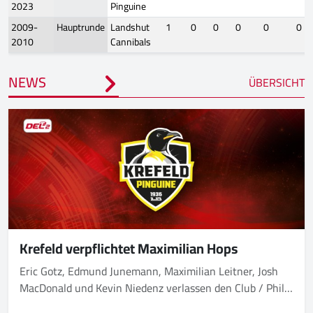
2023
Pinguine
2009-
Hauptrunde
Landshut
1
0
0
0
0
0
2010
Cannibals
NEWS
ÜBERSICHT
Krefeld verpflichtet Maximilian Hops
Eric Gotz, Edmund Junemann, Maximilian Leitner, Josh
MacDonald und Kevin Niedenz verlassen den Club / Philip
Riefers bleibt