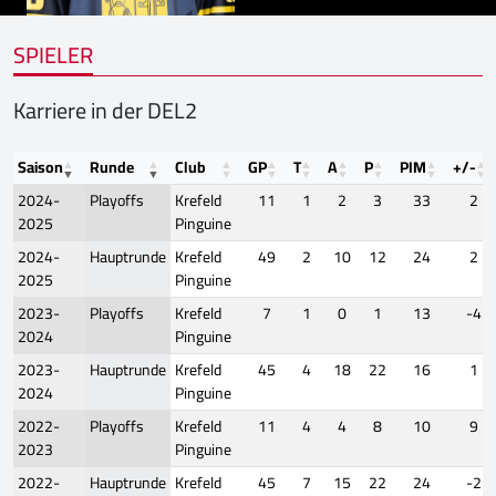
SPIELER
Karriere in der DEL2
Saison
Runde
Club
GP
T
A
P
PIM
+/-
2024-
Playoffs
Krefeld
11
1
2
3
33
2
2025
Pinguine
2024-
Hauptrunde
Krefeld
49
2
10
12
24
2
2025
Pinguine
2023-
Playoffs
Krefeld
7
1
0
1
13
-4
2024
Pinguine
2023-
Hauptrunde
Krefeld
45
4
18
22
16
1
2024
Pinguine
2022-
Playoffs
Krefeld
11
4
4
8
10
9
2023
Pinguine
2022-
Hauptrunde
Krefeld
45
7
15
22
24
-2