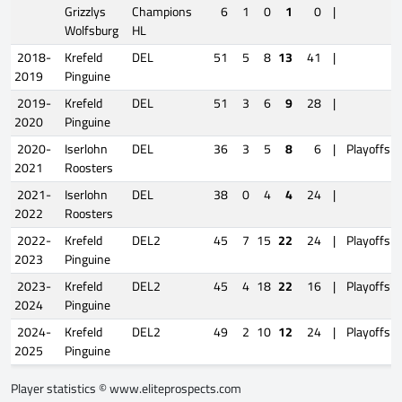
Grizzlys
Champions
6
1
0
1
0
|
Wolfsburg
HL
2018-
Krefeld
DEL
51
5
8
13
41
|
2019
Pinguine
2019-
Krefeld
DEL
51
3
6
9
28
|
2020
Pinguine
2020-
Iserlohn
DEL
36
3
5
8
6
|
Playoffs
2021
Roosters
2021-
Iserlohn
DEL
38
0
4
4
24
|
2022
Roosters
2022-
Krefeld
DEL2
45
7
15
22
24
|
Playoffs
2023
Pinguine
2023-
Krefeld
DEL2
45
4
18
22
16
|
Playoffs
2024
Pinguine
2024-
Krefeld
DEL2
49
2
10
12
24
|
Playoffs
2025
Pinguine
Player statistics ©
www.eliteprospects.com