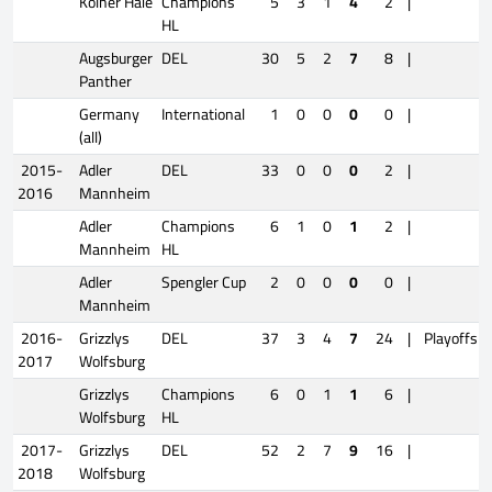
Kölner Haie
Champions
5
3
1
4
2
|
HL
Augsburger
DEL
30
5
2
7
8
|
Panther
Germany
International
1
0
0
0
0
|
(all)
2015-
Adler
DEL
33
0
0
0
2
|
2016
Mannheim
Adler
Champions
6
1
0
1
2
|
Mannheim
HL
Adler
Spengler Cup
2
0
0
0
0
|
Mannheim
2016-
Grizzlys
DEL
37
3
4
7
24
|
Playoffs
2017
Wolfsburg
Grizzlys
Champions
6
0
1
1
6
|
Wolfsburg
HL
2017-
Grizzlys
DEL
52
2
7
9
16
|
2018
Wolfsburg