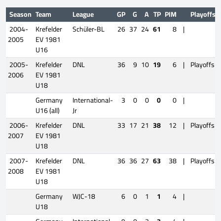
Season
Team
League
GP
G
A
TP
PIM
Playoffs
2004-
Krefelder
Schüler-BL
26
37
24
61
8
|
2005
EV 1981
U16
2005-
Krefelder
DNL
36
9
10
19
6
|
Playoffs
2006
EV 1981
U18
Germany
International-
3
0
0
0
0
|
U16 (all)
Jr
2006-
Krefelder
DNL
33
17
21
38
12
|
Playoffs
2007
EV 1981
U18
2007-
Krefelder
DNL
36
36
27
63
38
|
Playoffs
2008
EV 1981
U18
Germany
WJC-18
6
0
1
1
4
|
U18