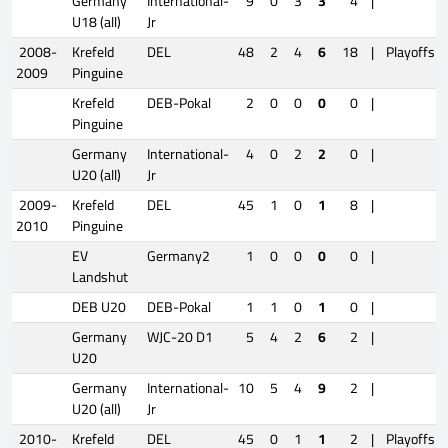
Germany
International-
9
0
3
3
4
|
U18 (all)
Jr
2008-
Krefeld
DEL
48
2
4
6
18
|
Playoffs
2009
Pinguine
Krefeld
DEB-Pokal
2
0
0
0
0
|
Pinguine
Germany
International-
4
0
2
2
0
|
U20 (all)
Jr
2009-
Krefeld
DEL
45
1
0
1
8
|
2010
Pinguine
EV
Germany2
1
0
0
0
0
|
Landshut
DEB U20
DEB-Pokal
1
1
0
1
0
|
Germany
WJC-20 D1
5
4
2
6
2
|
U20
Germany
International-
10
5
4
9
2
|
U20 (all)
Jr
2010-
Krefeld
DEL
45
0
1
1
2
|
Playoffs