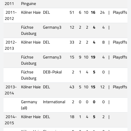
2011
Pinguine
2011-
Kölner Haie
DEL
51
6
10
16
24
|
Playoffs
2012
Füchse
Germany3
12
2
2
4
4
|
Duisburg
2012-
Kölner Haie
DEL
33
2
2
4
8
|
Playoffs
2013
Füchse
Germany3
15
9
10
19
4
|
Playoffs
Duisburg
Füchse
DEB-Pokal
2
1
4
5
0
|
Duisburg
2013-
Kölner Haie
DEL
43
5
10
15
12
|
Playoffs
2014
Germany
International
2
0
0
0
0
|
(all)
2014-
Kölner Haie
DEL
18
1
4
5
2
|
2015