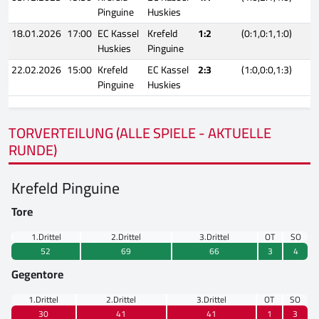
Pinguine
Huskies
18.01.2026
17:00
EC Kassel
Krefeld
1:2
(0:1,0:1,1:0)
Huskies
Pinguine
22.02.2026
15:00
Krefeld
EC Kassel
2:3
(1:0,0:0,1:3)
Pinguine
Huskies
TORVERTEILUNG (ALLE SPIELE - AKTUELLE
RUNDE)
Krefeld Pinguine
Tore
1.Drittel
2.Drittel
3.Drittel
OT
SO
52
69
66
3
4
Gegentore
1.Drittel
2.Drittel
3.Drittel
OT
SO
30
41
41
1
3