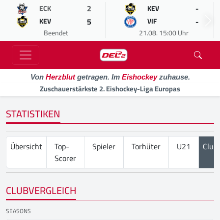
2
-
ECK
KEV
5
-
KEV
VIF
Beendet
21.08. 15:00 Uhr
Von
Herzblut
getragen. Im
Eishockey
zuhause.
Zuschauerstärkste 2. Eishockey-Liga Europas
STATISTIKEN
Übersicht
Top-
Spieler
Torhüter
U21
Club
Scorer
CLUBVERGLEICH
SEASONS