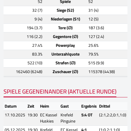
52
Spiele
52
32 (7)
Siege (S2)
31 (4)
9 (4)
Niederlagen (S1)
12 (5)
194 (3.7)
Tore (∅)
187 (3.6)
116 (2.2)
Gegentore (∅)
127 (2.4)
27.4%
Powerplay
25.6%
83.3%
Unterzahlquote
79.5%
522 (10)
Strafen (∅)
515 (9.9)
162460 (6248)
Zuschauer (∅)
115378 (4438)
SPIELE GEGENEINANDER (AKTUELLE RUNDE)
Datum
Zeit
Heim
Gast
Ergebnis
Drittel
17.10.2025
19:30
EC Kassel
Krefeld
5:4 OT
(2:1,2:2,0:1,1:0)
Huskies
Pinguine
05.12.2025
19:30
Krefeld
EC Kassel
4:1
(1:0,2:1,1:0)