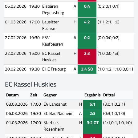
06.03.2026
19:30
Eisbären
A
0:4
(0:2,0:1,0:1)
Regensburg
01.03.2026
17:00
Lausitzer
H
4:2
(1:1,2:1,1:0)
Füchse
27.02.2026
19:30
ESV
A
0:2
(0:0,0:0,0:2)
Kaufbeuren
22.02.2026
15:00
EC Kassel
H
2:3
(1:0,0:0,1:3)
Huskies
20.02.2026
19:30
EHC Freiburg
A
3:4 SO
(1:0,1:2,1:1,0:0,0:1)
EC Kassel Huskies
Datum
Zeit
Gegner
Ergebnis
Drittel
08.03.2026
17:00
EV Landshut
H
6:1
(3:0,1:0,2:1)
06.03.2026
19:30
EC Bad Nauheim
A
2:3
(0:3,1:0,1:0)
01.03.2026
17:00
Starbulls
H
3:2 OT
(1:1,0:1,1:0,1:0)
Rosenheim