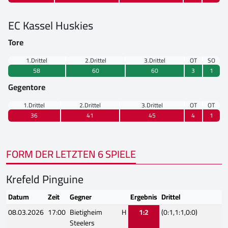
EC Kassel Huskies
Tore
1.Drittel
2.Drittel
3.Drittel
OT
SO
58
60
60
3
1
Gegentore
1.Drittel
2.Drittel
3.Drittel
OT
OT
36
41
45
4
1
FORM DER LETZTEN 6 SPIELE
Krefeld Pinguine
Datum
Zeit
Gegner
Ergebnis
Drittel
08.03.2026
17:00
Bietigheim
H
1:2
(0:1,1:1,0:0)
Steelers