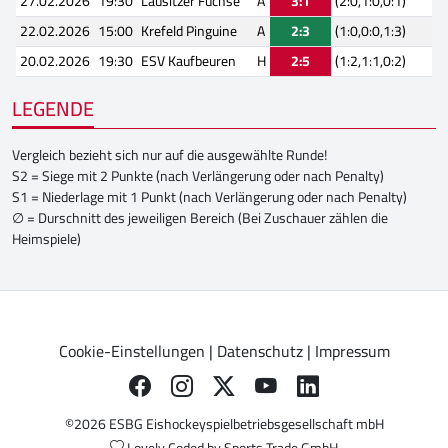
27.02.2026
19:30
Lausitzer Füchse
A
3:1
(2:0,1:0,0:1)
22.02.2026
15:00
Krefeld Pinguine
A
2:3
(1:0,0:0,1:3)
20.02.2026
19:30
ESV Kaufbeuren
H
2:5
(1:2,1:1,0:2)
LEGENDE
Vergleich bezieht sich nur auf die ausgewählte Runde!
S2 = Siege mit 2 Punkte (nach Verlängerung oder nach Penalty)
S1 = Niederlage mit 1 Punkt (nach Verlängerung oder nach Penalty)
∅ = Durschnitt des jeweiligen Bereich (Bei Zuschauer zählen die
Heimspiele)
Cookie-Einstellungen
|
Datenschutz
|
Impressum
©2026 ESBG Eishockeyspielbetriebsgesellschaft mbH
Lovely Coded by
Sports Trade GmbH