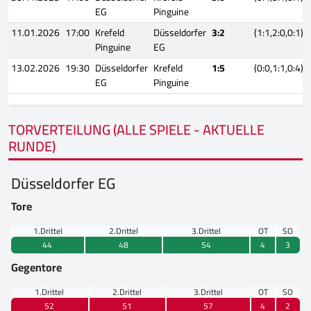
EG
Pinguine
11.01.2026
17:00
Krefeld
Düsseldorfer
3:2
(1:1,2:0,0:1)
Pinguine
EG
13.02.2026
19:30
Düsseldorfer
Krefeld
1:5
(0:0,1:1,0:4)
EG
Pinguine
TORVERTEILUNG (ALLE SPIELE - AKTUELLE
RUNDE)
Düsseldorfer EG
Tore
1.Drittel
2.Drittel
3.Drittel
OT
SO
44
48
54
4
3
Gegentore
1.Drittel
2.Drittel
3.Drittel
OT
SO
52
51
57
4
2