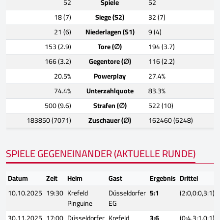
52
Spiele
52
18 (7)
Siege (S2)
32 (7)
21 (6)
Niederlagen (S1)
9 (4)
153 (2.9)
Tore (∅)
194 (3.7)
166 (3.2)
Gegentore (∅)
116 (2.2)
20.5%
Powerplay
27.4%
74.4%
Unterzahlquote
83.3%
500 (9.6)
Strafen (∅)
522 (10)
183850 (7071)
Zuschauer (∅)
162460 (6248)
SPIELE GEGENEINANDER (AKTUELLE RUNDE)
Datum
Zeit
Heim
Gast
Ergebnis
Drittel
10.10.2025
19:30
Krefeld
Düsseldorfer
5:1
(2:0,0:0,3:1)
Pinguine
EG
30.11.2025
17:00
Düsseldorfer
Krefeld
3:6
(0:4,3:1,0:1)