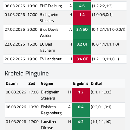
06.03.2026
19:30
EHC Freiburg
A
4:6
(1:2,2:2,1:2)
01.03.2026
17:00
Bietigheim
H
1:4
(1:0,0:3,0:1)
Steelers
27.02.2026
20:00
Blue Devils
A
3:4 SO
(0:1,2:1,1:1,0:0,0:1)
Weiden
22.02.2026
15:00
EC Bad
H
3:2 OT
(0:0,1:1,1:1,1:0)
Nauheim
20.02.2026
19:30
EV Landshut
H
3:4 OT
(1:2,1:0,1:1,0:1)
Krefeld Pinguine
Datum
Zeit
Gegner
Ergebnis
Drittel
08.03.2026
17:00
Bietigheim
H
1:2
(0:1,1:1,0:0)
Steelers
06.03.2026
19:30
Eisbären
A
0:4
(0:2,0:1,0:1)
Regensburg
01.03.2026
17:00
Lausitzer
H
4:2
(1:1,2:1,1:0)
Füchse