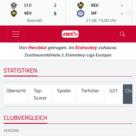
2
-
ECK
KEV
5
-
KEV
VIF
Beendet
21.08. 15:00 Uhr
Von
Herzblut
getragen. Im
Eishockey
zuhause.
Zuschauerstärkste 2. Eishockey-Liga Europas
STATISTIKEN
Übersicht
Top-
Spieler
Torhüter
U21
Club
Scorer
CLUBVERGLEICH
SEASONS