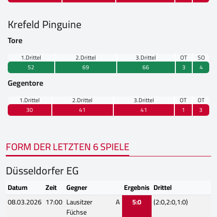
Krefeld Pinguine
Tore
1.Drittel
2.Drittel
3.Drittel
OT
SO
52
69
66
3
4
Gegentore
1.Drittel
2.Drittel
3.Drittel
OT
OT
30
41
41
1
3
FORM DER LETZTEN 6 SPIELE
Düsseldorfer EG
Datum
Zeit
Gegner
Ergebnis
Drittel
08.03.2026
17:00
Lausitzer
A
5:0
(2:0,2:0,1:0)
Füchse