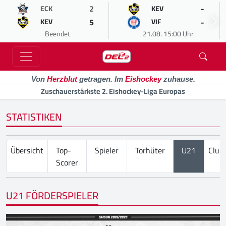
2
-
ECK
KEV
5
-
KEV
VIF
Beendet
21.08. 15:00 Uhr
Von
Herzblut
getragen. Im
Eishockey
zuhause.
Zuschauerstärkste 2. Eishockey-Liga Europas
STATISTIKEN
Übersicht
Top-
Spieler
Torhüter
U21
Club
Scorer
U21 FÖRDERSPIELER