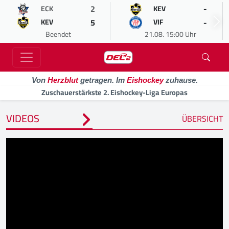
2
-
ECK
KEV
5
-
KEV
VIF
Beendet
21.08. 15:00 Uhr
Von
Herzblut
getragen. Im
Eishockey
zuhause.
Zuschauerstärkste 2. Eishockey-Liga Europas
VIDEOS
ÜBERSICHT