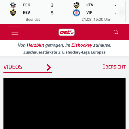
2
-
ECK
KEV
5
-
KEV
VIF
Beendet
21.08. 15:00 Uhr
Von
Herzblut
getragen. Im
Eishockey
zuhause.
Zuschauerstärkste 2. Eishockey-Liga Europas
VIDEOS
ÜBERSICHT