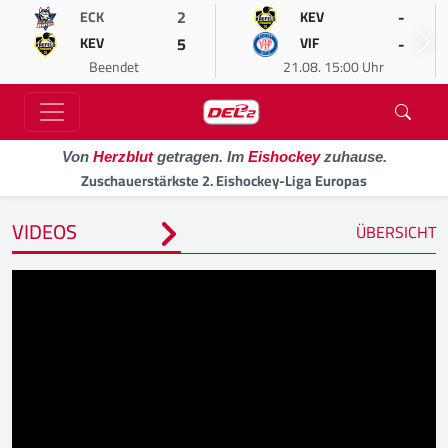
2
-
ECK
KEV
5
-
KEV
VIF
Beendet
21.08. 15:00 Uhr
Von
Herzblut
getragen. Im
Eishockey
zuhause.
Zuschauerstärkste 2. Eishockey-Liga Europas
VIDEOS
ÜBERSICHT