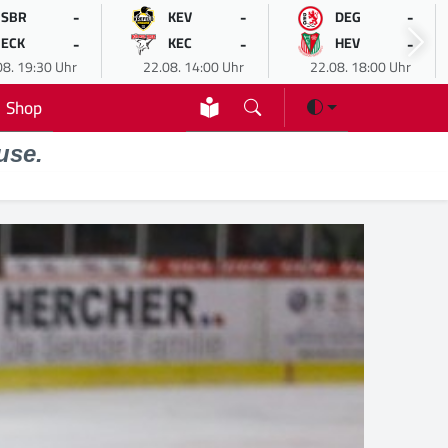
-
-
-
SBR
KEV
DEG
-
-
-
ECK
KEC
HEV
08. 19:30 Uhr
22.08. 14:00 Uhr
22.08. 18:00 Uhr
Shop
use.