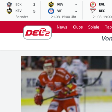
2
-
ECK
KEV
EVL
5
-
KEV
VIF
KEC
Beendet
21.08. 15:00 Uhr
21.08. 19:00
News
Clubs
Spiele
Tab
Vo