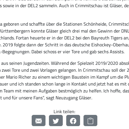
sowie in der DEL2 sammeln. Auch in Crimmitschau ist Gläser, der
 geboren und schaffte über die Stationen Schönheide, Crimmitsc
ttembergern konnte Gläser gleich drei mal den Gewinn der DNL f
ands. Fortan heuerte er in der DEL2 bei den Bayreuth Tigers an, 
e. 2019 folgte dann der Schritt in das deutsche Eishockey-Oberhau
-Begegnungen. Dabei schoss er vier Tore und gab sechs Assists.
aus seinen Jugendzeiten. Während der Spielzeit 2019/2020 absolv
hm zwei Tore und zwei Vorlagen gelangen. In Crimmitschau soll der
r Mario Richer zu einem wichtigen Baustein im Kampf um die Playo
er und ich standen schon lange in Kontakt und jetzt hat es mit 
m Team mit meinen Aufgaben bestmöglich zu helfen. Ich hoffe, das
it und für unsere Fans“, sagt Neuzugang Gläser.
Link teilen: