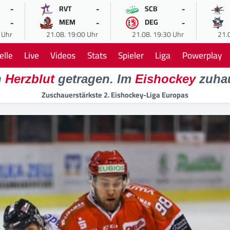
-
-
-
RVT
SCB
-
-
-
MEM
DEG
 Uhr
21.08. 19:00 Uhr
21.08. 19:30 Uhr
21.
elle
Live
Videos
Stats
Spieler
Liga
Powerplay
n
Herzblut
getragen. Im
Eishockey
zuha
Zuschauerstärkste 2. Eishockey-Liga Europas