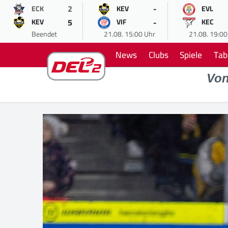
2
-
ECK
KEV
EVL
5
-
KEV
VIF
KEC
Beendet
21.08. 15:00 Uhr
21.08. 19:00
News
Clubs
Spiele
Tab
Vo