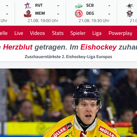
-
-
-
RVT
SCB
-
-
-
MEM
DEG
 Uhr
21.08. 19:00 Uhr
21.08. 19:30 Uhr
21.
elle
Live
Videos
Stats
Spieler
Liga
Powerplay
n
Herzblut
getragen. Im
Eishockey
zuha
Zuschauerstärkste 2. Eishockey-Liga Europas