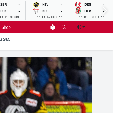
-
-
-
SBR
KEV
DEG
-
-
-
ECK
KEC
HEV
08. 19:30 Uhr
22.08. 14:00 Uhr
22.08. 18:00 Uhr
Shop
use.