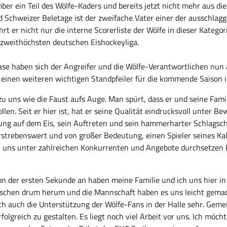
mber ein Teil des Wölfe-Kaders und bereits jetzt nicht mehr aus d
d Schweizer Beletage ist der zweifache Vater einer der ausschlag
t er nicht nur die interne Scorerliste der Wölfe in dieser Kategori
r zweithöchsten deutschen Eishockeyliga.
se haben sich der Angreifer und die Wölfe-Verantwortlichen nun a
 einen weiteren wichtigen Standpfeiler für die kommende Saison 
zu uns wie die Faust aufs Auge. Man spürt, dass er und seine Fami
llen. Seit er hier ist, hat er seine Qualität eindrucksvoll unter B
ung auf dem Eis, sein Auftreten und sein hammerharter Schlagsch
strebenswert und von großer Bedeutung, einen Spieler seines Kal
wir uns unter zahlreichen Konkurrenten und Angebote durchsetzen 
n der ersten Sekunde an haben meine Familie und ich uns hier in
nschen drum herum und die Mannschaft haben es uns leicht gemac
ich auch die Unterstützung der Wölfe-Fans in der Halle sehr. Ge
rfolgreich zu gestalten. Es liegt noch viel Arbeit vor uns. Ich mö