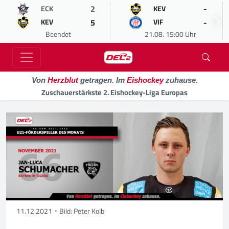
2
-
ECK
KEV
5
-
KEV
VIF
Beendet
21.08. 15:00 Uhr
Von
Herzblut
getragen. Im
Eishockey
zuhause.
Zuschauerstärkste 2. Eishockey-Liga Europas
11.12.2021
Bild: Peter Kolb