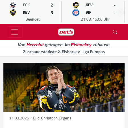
2
-
ECK
KEV
5
-
KEV
VIF
Beendet
21.08. 15:00 Uhr
Von
Herzblut
getragen. Im
Eishockey
zuhause.
Zuschauerstärkste 2. Eishockey-Liga Europas
11.03.2025
Bild: Christoph Jürgens