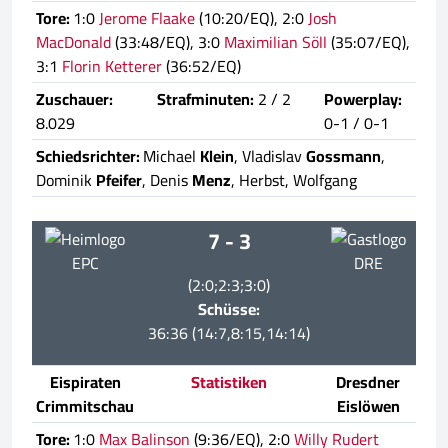
Tore:
1:0
Jerome Flaake
(10:20/EQ), 2:0
Josh
MacDonald
(33:48/EQ), 3:0
Maximilian Söll
(35:07/EQ),
3:1
Florin Ketterer
(36:52/EQ)
Zuschauer:
Strafminuten:
2 / 2
Powerplay:
8.029
0-1 / 0-1
Schiedsrichter:
Michael
Klein
, Vladislav
Gossmann
,
Dominik
Pfeifer
, Denis
Menz
, Herbst, Wolfgang
7 - 3
EPC
DRE
(2:0;2:3;3:0)
Schüsse:
36:36 (14:7,8:15,14:14)
Eispiraten
Statistiken
Dresdner
Crimmitschau
Eislöwen
Tore:
1:0
Max Balinson
(9:36/EQ), 2:0
Willy Rudert