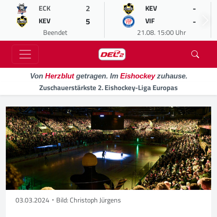
2
-
ECK
KEV
5
-
KEV
VIF
Beendet
21.08. 15:00 Uhr
Von
Herzblut
getragen. Im
Eishockey
zuhause.
Zuschauerstärkste 2. Eishockey-Liga Europas
03.03.2024
Bild: Christoph Jürgens