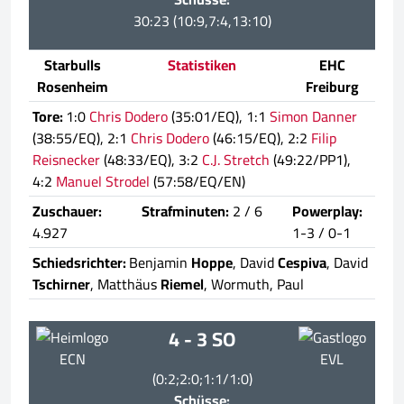
30:23 (10:9,7:4,13:10)
Starbulls
Statistiken
EHC
Rosenheim
Freiburg
Tore:
1:0
Chris Dodero
(35:01/EQ), 1:1
Simon Danner
(38:55/EQ), 2:1
Chris Dodero
(46:15/EQ), 2:2
Filip
Reisnecker
(48:33/EQ), 3:2
C.J. Stretch
(49:22/PP1),
4:2
Manuel Strodel
(57:58/EQ/EN)
Zuschauer:
Strafminuten:
2 / 6
Powerplay:
4.927
1-3 / 0-1
Schiedsrichter:
Benjamin
Hoppe
, David
Cespiva
, David
Tschirner
, Matthäus
Riemel
, Wormuth, Paul
4 - 3 SO
ECN
EVL
(0:2;2:0;1:1/1:0)
Schüsse: