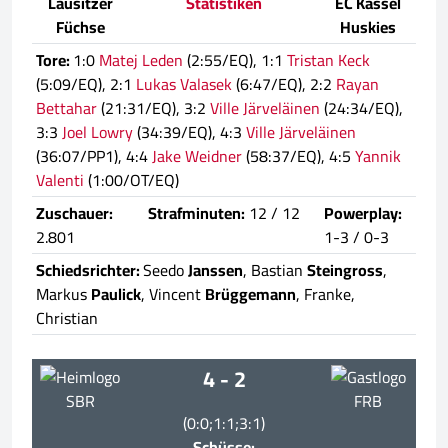
Lausitzer
Statistiken
EC Kassel
Füchse
Huskies
Tore:
1:0
Matej Leden
(2:55/EQ), 1:1
Tristan Keck
(5:09/EQ), 2:1
Lukas Valasek
(6:47/EQ), 2:2
Rayan
Bettahar
(21:31/EQ), 3:2
Ville Järveläinen
(24:34/EQ),
3:3
Joel Lowry
(34:39/EQ), 4:3
Ville Järveläinen
(36:07/PP1), 4:4
Jake Weidner
(58:37/EQ), 4:5
Yannik
Valenti
(1:00/OT/EQ)
Zuschauer:
Strafminuten:
12 / 12
Powerplay:
2.801
1-3 / 0-3
Schiedsrichter:
Seedo
Janssen
, Bastian
Steingross
,
Markus
Paulick
, Vincent
Brüggemann
, Franke,
Christian
4 - 2
SBR
FRB
(0:0;1:1;3:1)
Schüsse: