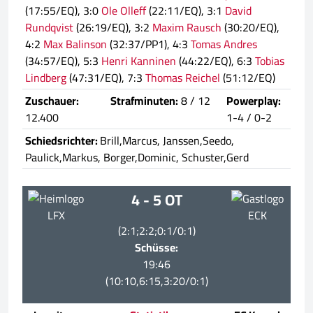
(17:55/EQ), 3:0
Ole Olleff
(22:11/EQ), 3:1
David
Rundqvist
(26:19/EQ), 3:2
Maxim Rausch
(30:20/EQ),
4:2
Max Balinson
(32:37/PP1), 4:3
Tomas Andres
(34:57/EQ), 5:3
Henri Kanninen
(44:22/EQ), 6:3
Tobias
Lindberg
(47:31/EQ), 7:3
Thomas Reichel
(51:12/EQ)
Zuschauer:
Strafminuten:
8 / 12
Powerplay:
12.400
1-4 / 0-2
Schiedsrichter:
Brill,Marcus, Janssen,Seedo,
Paulick,Markus, Borger,Dominic, Schuster,Gerd
4 - 5 OT
LFX
ECK
(2:1;2:2;0:1/0:1)
Schüsse:
19:46
(10:10,6:15,3:20/0:1)