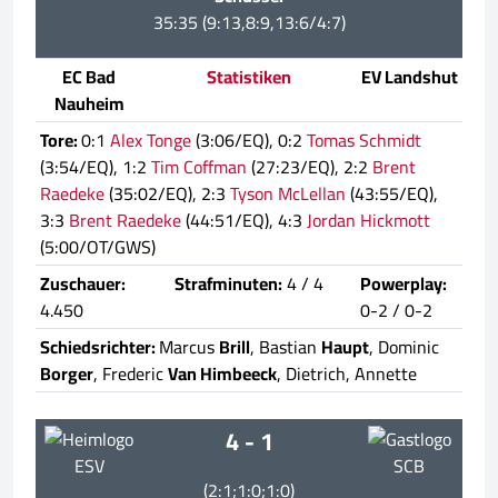
35:35 (9:13,8:9,13:6/4:7)
EC Bad
Statistiken
EV Landshut
Nauheim
Tore:
0:1
Alex Tonge
(3:06/EQ), 0:2
Tomas Schmidt
(3:54/EQ), 1:2
Tim Coffman
(27:23/EQ), 2:2
Brent
Raedeke
(35:02/EQ), 2:3
Tyson McLellan
(43:55/EQ),
3:3
Brent Raedeke
(44:51/EQ), 4:3
Jordan Hickmott
(5:00/OT/GWS)
Zuschauer:
Strafminuten:
4 / 4
Powerplay:
4.450
0-2 / 0-2
Schiedsrichter:
Marcus
Brill
, Bastian
Haupt
, Dominic
Borger
, Frederic
Van Himbeeck
, Dietrich, Annette
4 - 1
ESV
SCB
(2:1;1:0;1:0)