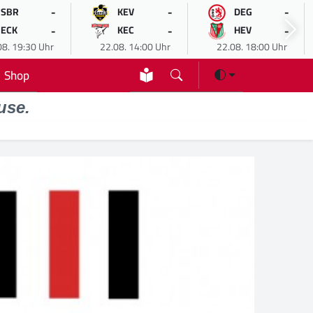
-
-
-
SBR
KEV
DEG
-
-
-
ECK
KEC
HEV
08. 19:30 Uhr
22.08. 14:00 Uhr
22.08. 18:00 Uhr
Shop
use.