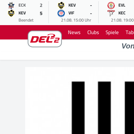
2
-
ECK
KEV
EVL
5
-
KEV
VIF
KEC
Beendet
21.08. 15:00 Uhr
21.08. 19:00
News
Clubs
Spiele
Tab
Vo