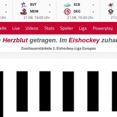
-
-
-
RVT
SCB
-
-
-
MEM
DEG
 Uhr
21.08. 19:00 Uhr
21.08. 19:30 Uhr
21.
elle
Live
Videos
Stats
Spieler
Liga
Powerplay
n
Herzblut
getragen. Im
Eishockey
zuha
Zuschauerstärkste 2. Eishockey-Liga Europas