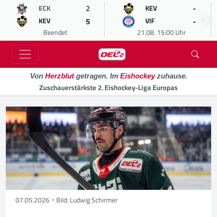
2
-
ECK
KEV
5
-
KEV
VIF
Beendet
21.08. 15:00 Uhr
Von
Herzblut
getragen. Im
Eishockey
zuhause.
Zuschauerstärkste 2. Eishockey-Liga Europas
07.05.2026
Bild: Ludwig Schirmer