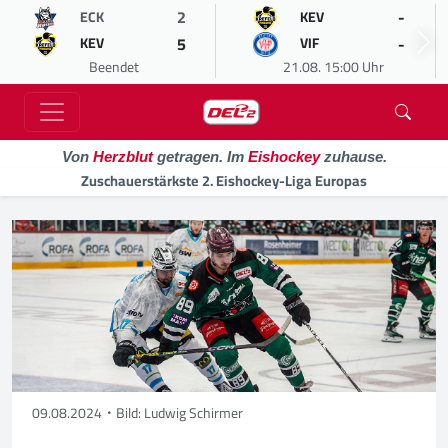
2
-
ECK
KEV
5
-
KEV
VIF
Beendet
21.08. 15:00 Uhr
Von
Herzblut
getragen. Im
Eishockey
zuhause.
Zuschauerstärkste 2. Eishockey-Liga Europas
09.08.2024
Bild: Ludwig Schirmer