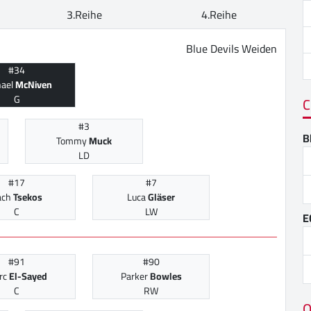
3.Reihe
4.Reihe
Blue Devils Weiden
#34
hael
McNiven
G
C
#3
B
Tommy
Muck
LD
#17
#7
ach
Tsekos
Luca
Gläser
C
LW
E
#91
#90
rc
El-Sayed
Parker
Bowles
C
RW
O