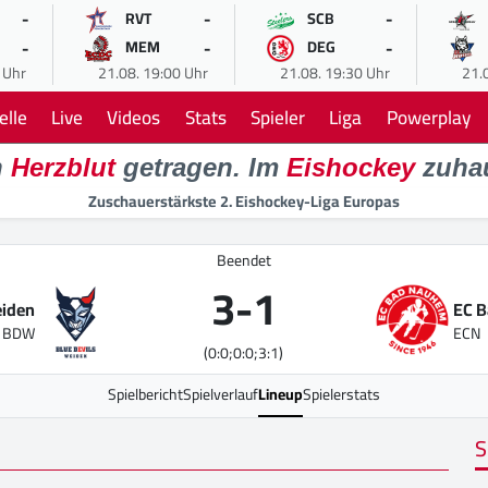
-
-
-
RVT
SCB
-
-
-
MEM
DEG
 Uhr
21.08. 19:00 Uhr
21.08. 19:30 Uhr
21.
elle
Live
Videos
Stats
Spieler
Liga
Powerplay
n
Herzblut
getragen. Im
Eishockey
zuha
Zuschauerstärkste 2. Eishockey-Liga Europas
Beendet
3
-
1
eiden
EC 
BDW
ECN
(0:0;0:0;3:1)
Spielbericht
Spielverlauf
Lineup
Spielerstats
S