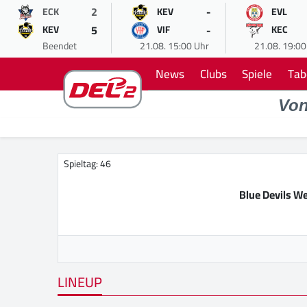
2
-
ECK
KEV
EVL
5
-
KEV
VIF
KEC
Beendet
21.08. 15:00 Uhr
21.08. 19:00
News
Clubs
Spiele
Tab
Vo
Spieltag: 46
Blue Devils W
LINEUP