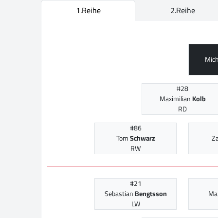
1.Reihe
2.Reihe
Mic
#28
Maximilian
Kolb
RD
#86
Tom
Schwarz
Z
RW
#21
Sebastian
Bengtsson
Ma
LW