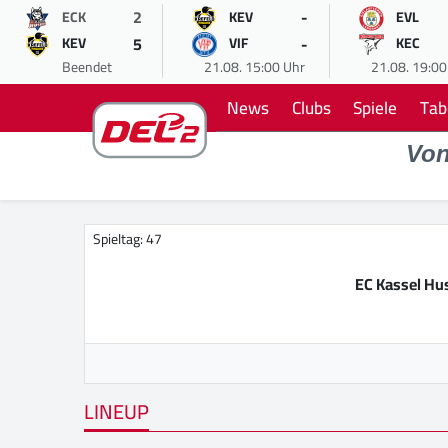
2
-
ECK
KEV
EVL
5
-
KEV
VIF
KEC
Beendet
21.08. 15:00 Uhr
21.08. 19:00
News
Clubs
Spiele
Tab
Vo
Spieltag: 47
EC Kassel Hu
LINEUP