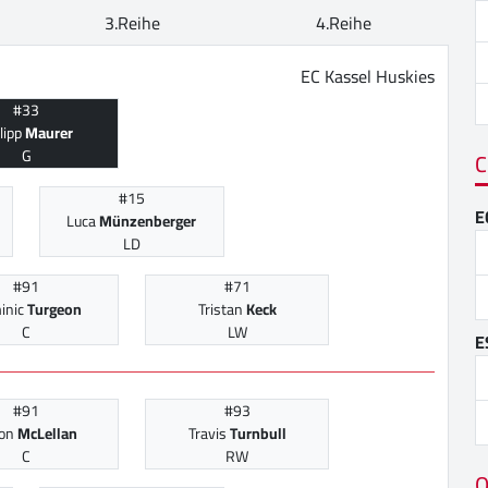
3.Reihe
4.Reihe
EC Kassel Huskies
#33
lipp
Maurer
G
C
#15
E
Luca
Münzenberger
LD
#91
#71
inic
Turgeon
Tristan
Keck
C
LW
E
#91
#93
son
McLellan
Travis
Turnbull
C
RW
O