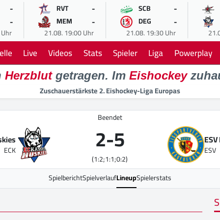
-
-
-
RVT
SCB
-
-
-
MEM
DEG
 Uhr
21.08. 19:00 Uhr
21.08. 19:30 Uhr
21.
elle
Live
Videos
Stats
Spieler
Liga
Powerplay
n
Herzblut
getragen. Im
Eishockey
zuha
Zuschauerstärkste 2. Eishockey-Liga Europas
Beendet
2
-
5
skies
ESV 
ECK
ESV
(1:2;1:1;0:2)
Spielbericht
Spielverlauf
Lineup
Spielerstats
S