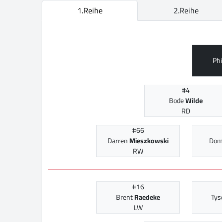
1.Reihe
2.Reihe
Phi
#4
Bode
Wilde
RD
#66
Darren
Mieszkowski
Dom
RW
#16
Brent
Raedeke
Ty
LW