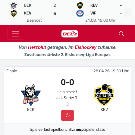
2
-
ECK
KEV
5
-
KEV
VIF
Beendet
21.08. 15:00 Uhr
Von
Herzblut
getragen. Im
Eishockey
zuhause.
Zuschauerstärkste 2. Eishockey-Liga Europas
Finale
28.04.26 19:30 Uhr
0
-
0
(-:-;-:-;-:-)
akt. Serie: 0-
3
ECK
KEV
Spielverlauf
Spielbericht
Lineup
Spielerstats