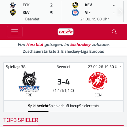
2
-
ECK
KEV
5
-
KEV
VIF
Beendet
21.08. 15:00 Uhr
Von
Herzblut
getragen. Im
Eishockey
zuhause.
Zuschauerstärkste 2. Eishockey-Liga Europas
Spieltag: 38
Beendet
23.01.26 19:30 Uhr
3
-
4
(1:1;1:1;1:2)
FRB
ECN
Spielbericht
Spielverlauf
Lineup
Spielerstats
TOP3 SPIELER