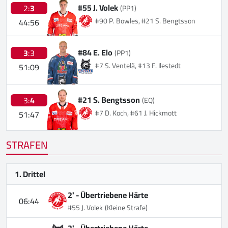
#55 J. Volek
2:
3
(PP1)
#90 P. Bowles, #21 S. Bengtsson
44:56
#84 E. Elo
3
:3
(PP1)
#7 S. Ventelä, #13 F. Ilestedt
51:09
#21 S. Bengtsson
3:
4
(EQ)
#7 D. Koch, #61 J. Hickmott
51:47
STRAFEN
1. Drittel
2' -
Übertriebene Härte
06:44
#55 J. Volek
(Kleine Strafe)
2' -
Übertriebene Härte