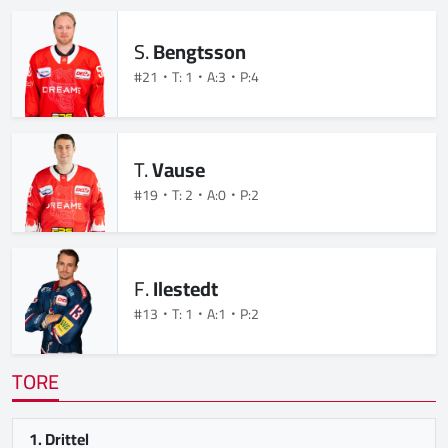
S.
Bengtsson
#21
T: 1
A:3
P:4
T.
Vause
#19
T: 2
A:0
P:2
F.
Ilestedt
#13
T: 1
A:1
P:2
TORE
1. Drittel