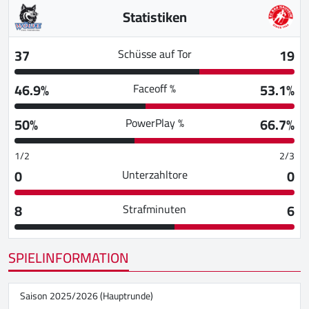
Statistiken
37
19
Schüsse auf Tor
46.9%
53.1%
Faceoff %
50%
66.7%
PowerPlay %
1/2
2/3
0
0
Unterzahltore
8
6
Strafminuten
SPIELINFORMATION
Saison 2025/2026 (Hauptrunde)