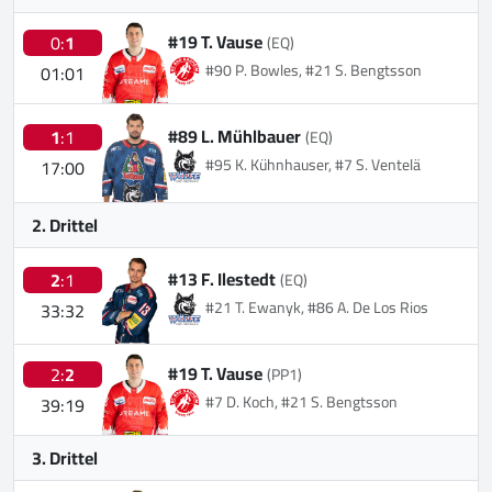
#19 T. Vause
0:
1
(EQ)
#90 P. Bowles, #21 S. Bengtsson
01:01
#89 L. Mühlbauer
1
:1
(EQ)
#95 K. Kühnhauser, #7 S. Ventelä
17:00
2. Drittel
#13 F. Ilestedt
2
:1
(EQ)
#21 T. Ewanyk, #86 A. De Los Rios
33:32
#19 T. Vause
2:
2
(PP1)
#7 D. Koch, #21 S. Bengtsson
39:19
3. Drittel