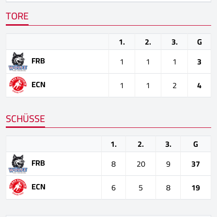
TORE
1.
2.
3.
G
FRB
1
1
1
3
ECN
1
1
2
4
SCHÜSSE
1.
2.
3.
G
FRB
8
20
9
37
ECN
6
5
8
19