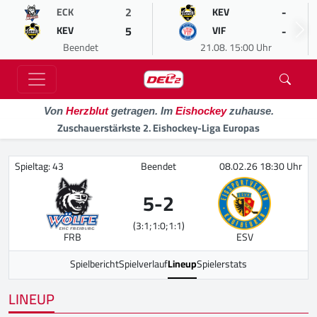
2
-
ECK
KEV
5
-
KEV
VIF
Beendet
21.08. 15:00 Uhr
Von
Herzblut
getragen. Im
Eishockey
zuhause.
Zuschauerstärkste 2. Eishockey-Liga Europas
Spieltag: 43
Beendet
08.02.26 18:30 Uhr
5
-
2
(3:1;1:0;1:1)
FRB
ESV
Spielbericht
Spielverlauf
Lineup
Spielerstats
LINEUP