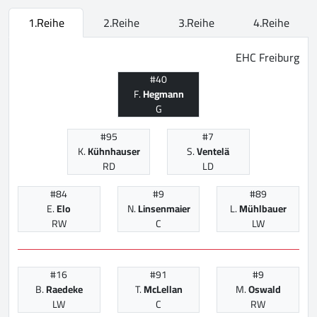
1.Reihe
2.Reihe
3.Reihe
4.Reihe
EHC Freiburg
#40
F.
Hegmann
G
#95
#7
K.
Kühnhauser
S.
Ventelä
RD
LD
#84
#9
#89
E.
Elo
N.
Linsenmaier
L.
Mühlbauer
RW
C
LW
#16
#91
#9
B.
Raedeke
T.
McLellan
M.
Oswald
LW
C
RW