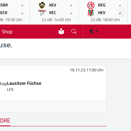
-
-
-
SBR
KEV
DEG
-
-
-
ECK
KEC
HEV
08. 19:30 Uhr
22.08. 14:00 Uhr
22.08. 18:00 Uhr
Shop
use.
19.11.23 17:00 Uhr
Lausitzer Füchse
LFX
ORE