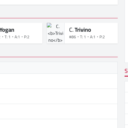
Yogan
C.
Trivino
2
T: 1
A:1
P:2
#86
T: 1
A:1
P:2
S