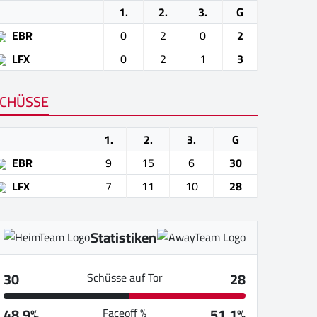
1.
2.
3.
G
EBR
0
2
0
2
LFX
0
2
1
3
CHÜSSE
1.
2.
3.
G
EBR
9
15
6
30
LFX
7
11
10
28
Statistiken
30
28
Schüsse auf Tor
48.9%
51.1%
Faceoff %