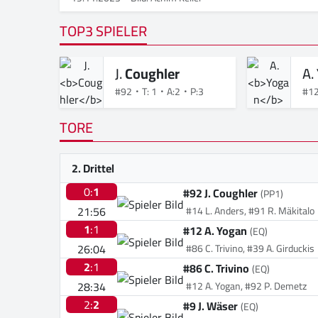
TOP3 SPIELER
J.
Coughler
A.
#92
T: 1
A:2
P:3
#1
TORE
2. Drittel
0:
1
#92 J. Coughler
(PP1)
21:56
#14 L. Anders, #91 R. Mäkitalo
1
:1
#12 A. Yogan
(EQ)
26:04
#86 C. Trivino, #39 A. Girduckis
2
:1
#86 C. Trivino
(EQ)
28:34
#12 A. Yogan, #92 P. Demetz
2:
2
#9 J. Wäser
(EQ)