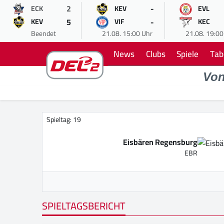
2
-
ECK
KEV
EVL
5
-
KEV
VIF
KEC
Beendet
21.08. 15:00 Uhr
21.08. 19:00
News
Clubs
Spiele
Tab
Vo
Spieltag: 19
Eisbären Regensburg
EBR
SPIELTAGSBERICHT