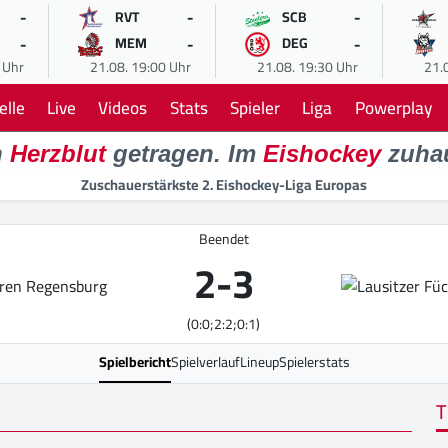
-
-
-
RVT
SCB
-
-
-
MEM
DEG
 Uhr
21.08. 19:00 Uhr
21.08. 19:30 Uhr
21.
elle
Live
Videos
Stats
Spieler
Liga
Powerplay
n
Herzblut
getragen. Im
Eishockey
zuha
Zuschauerstärkste 2. Eishockey-Liga Europas
Beendet
2
-
3
(0:0;2:2;0:1)
Spielbericht
Spielverlauf
Lineup
Spielerstats
T