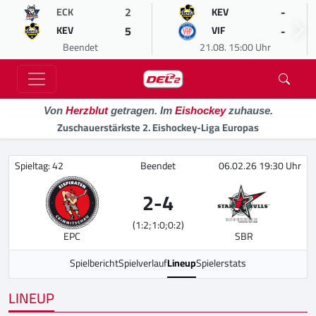
2
-
ECK
KEV
5
-
KEV
VIF
Beendet
21.08. 15:00 Uhr
Von
Herzblut
getragen. Im
Eishockey
zuhause.
Zuschauerstärkste 2. Eishockey-Liga Europas
Spieltag: 42
Beendet
06.02.26 19:30 Uhr
2
-
4
(1:2;1:0;0:2)
EPC
SBR
Spielbericht
Spielverlauf
Lineup
Spielerstats
LINEUP