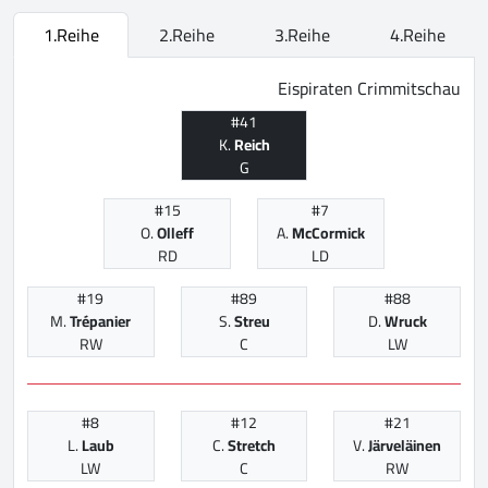
1.Reihe
2.Reihe
3.Reihe
4.Reihe
Eispiraten Crimmitschau
#41
K.
Reich
G
#15
#7
O.
Olleff
A.
McCormick
RD
LD
#19
#89
#88
M.
Trépanier
S.
Streu
D.
Wruck
RW
C
LW
#8
#12
#21
L.
Laub
C.
Stretch
V.
Järveläinen
LW
C
RW