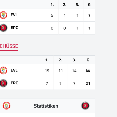
1.
2.
3.
G
EVL
5
1
1
7
EPC
0
0
1
1
CHÜSSE
1.
2.
3.
G
EVL
19
11
14
44
EPC
7
7
7
21
Statistiken