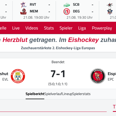
-
-
-
RVT
SCB
-
-
-
MEM
DEG
 Uhr
21.08. 19:00 Uhr
21.08. 19:30 Uhr
21.
elle
Live
Videos
Stats
Spieler
Liga
Powerplay
n
Herzblut
getragen. Im
Eishockey
zuha
Zuschauerstärkste 2. Eishockey-Liga Europas
Beendet
7
-
1
shut
Eisp
EVL
EPC
(5:0;1:0;1:1)
Spielbericht
Spielverlauf
Lineup
Spielerstats
T