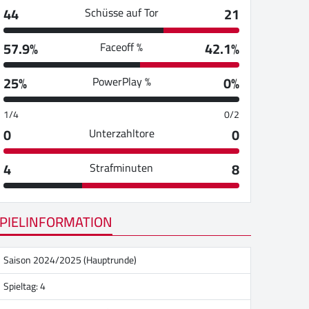
44
21
Schüsse auf Tor
57.9%
42.1%
Faceoff %
25%
0%
PowerPlay %
1/4
0/2
0
0
Unterzahltore
4
8
Strafminuten
PIELINFORMATION
Saison 2024/2025 (Hauptrunde)
Spieltag: 4