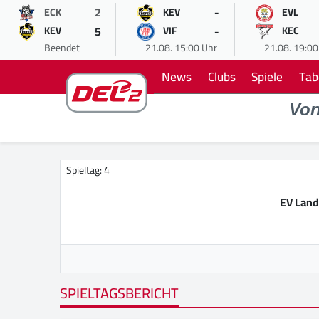
2
-
ECK
KEV
EVL
5
-
KEV
VIF
KEC
Beendet
21.08. 15:00 Uhr
21.08. 19:00
News
Clubs
Spiele
Tab
Vo
Spieltag: 4
EV Land
SPIELTAGSBERICHT