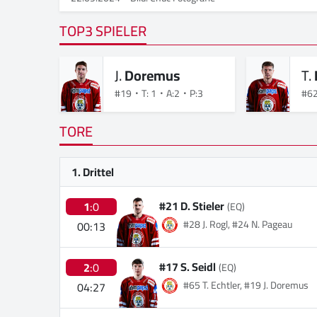
TOP3 SPIELER
J.
Doremus
T.
#19
T: 1
A:2
P:3
#6
TORE
1. Drittel
#21 D. Stieler
1
:0
(EQ)
#28 J. Rogl, #24 N. Pageau
00:13
#17 S. Seidl
2
:0
(EQ)
#65 T. Echtler, #19 J. Doremus
04:27