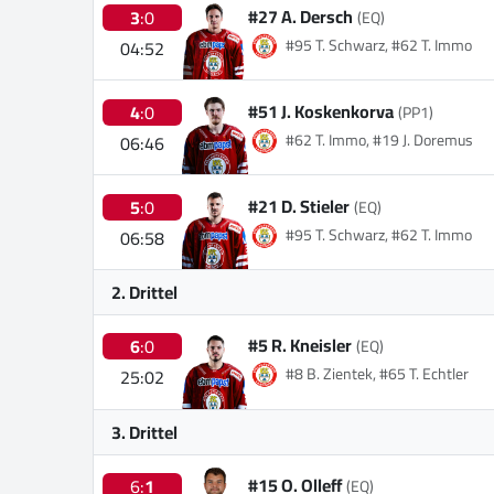
#27 A. Dersch
3
:0
(EQ)
#95 T. Schwarz, #62 T. Immo
04:52
#51 J. Koskenkorva
4
:0
(PP1)
#62 T. Immo, #19 J. Doremus
06:46
#21 D. Stieler
5
:0
(EQ)
#95 T. Schwarz, #62 T. Immo
06:58
2. Drittel
#5 R. Kneisler
6
:0
(EQ)
#8 B. Zientek, #65 T. Echtler
25:02
3. Drittel
#15 O. Olleff
6:
1
(EQ)