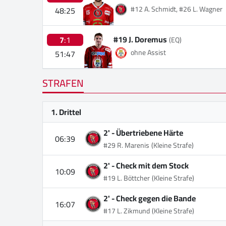
#12 A. Schmidt, #26 L. Wagner
48:25
#19 J. Doremus
7
:1
(EQ)
ohne Assist
51:47
STRAFEN
1. Drittel
2' -
Übertriebene Härte
06:39
#29 R. Marenis
(Kleine Strafe)
2' -
Check mit dem Stock
10:09
#19 L. Böttcher
(Kleine Strafe)
2' -
Check gegen die Bande
16:07
#17 L. Zikmund
(Kleine Strafe)