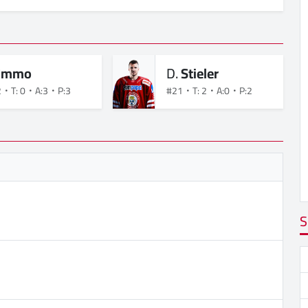
Immo
D.
Stieler
2
T: 0
A:3
P:3
#21
T: 2
A:0
P:2
S