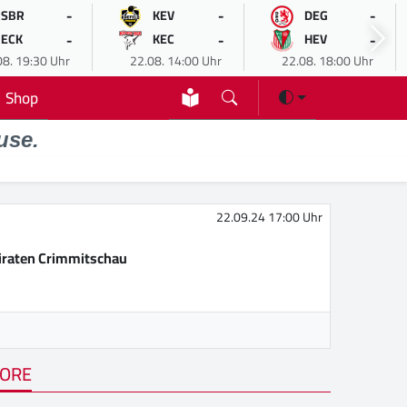
-
-
-
SBR
KEV
DEG
-
-
-
ECK
KEC
HEV
08. 19:30 Uhr
22.08. 14:00 Uhr
22.08. 18:00 Uhr
Shop
use.
22.09.24 17:00 Uhr
iraten Crimmitschau
ORE