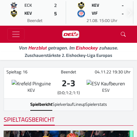
2
-
ECK
KEV
5
-
KEV
VIF
Beendet
21.08. 15:00 Uhr
Von
Herzblut
getragen. Im
Eishockey
zuhause.
Zuschauerstärkste 2. Eishockey-Liga Europas
Spieltag: 16
Beendet
04.11.22 19:30 Uhr
2
-
3
KEV
ESV
(0:0;1:2;1:1)
Spielbericht
Spielverlauf
Lineup
Spielerstats
SPIELTAGSBERICHT