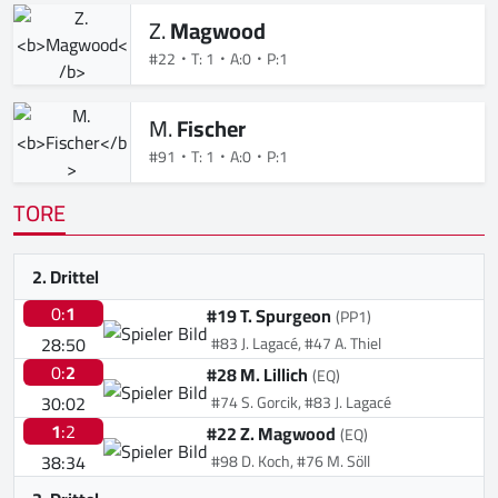
Z.
Magwood
#22
T: 1
A:0
P:1
M.
Fischer
#91
T: 1
A:0
P:1
TORE
2. Drittel
0:
1
#19 T. Spurgeon
(PP1)
28:50
#83 J. Lagacé, #47 A. Thiel
0:
2
#28 M. Lillich
(EQ)
30:02
#74 S. Gorcik, #83 J. Lagacé
1
:2
#22 Z. Magwood
(EQ)
38:34
#98 D. Koch, #76 M. Söll