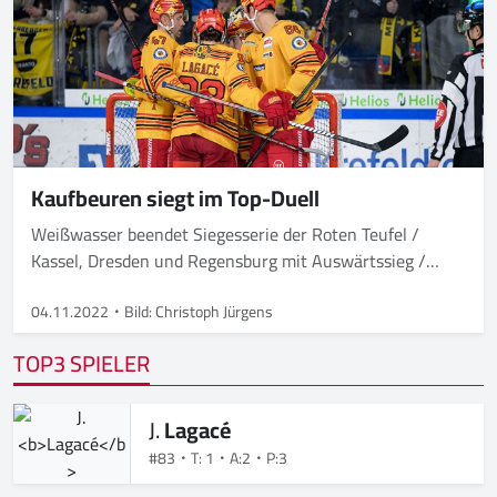
Kaufbeuren siegt im Top-Duell
Weißwasser beendet Siegesserie der Roten Teufel /
Kassel, Dresden und Regensburg mit Auswärtssieg /
Ravensburg mit Heimerfolg / Selb siegt nach
Penaltyschießen
04.11.2022
Bild: Christoph Jürgens
TOP3 SPIELER
J.
Lagacé
#83
T: 1
A:2
P:3