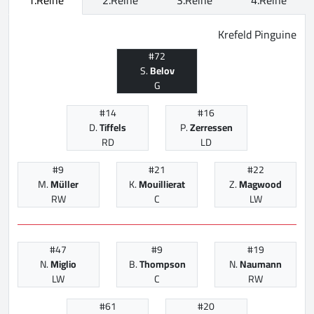
Krefeld Pinguine
#72
S.
Belov
G
#14
#16
D.
Tiffels
P.
Zerressen
RD
LD
#9
#21
#22
M.
Müller
K.
Mouillierat
Z.
Magwood
RW
C
LW
#47
#9
#19
N.
Miglio
B.
Thompson
N.
Naumann
LW
C
RW
#61
#20