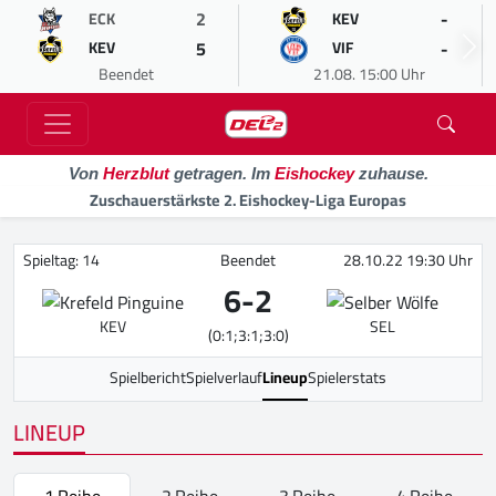
2
-
ECK
KEV
5
-
KEV
VIF
Beendet
21.08. 15:00 Uhr
Von
Herzblut
getragen. Im
Eishockey
zuhause.
Zuschauerstärkste 2. Eishockey-Liga Europas
Spieltag: 14
Beendet
28.10.22 19:30 Uhr
6
-
2
KEV
SEL
(0:1;3:1;3:0)
Spielbericht
Spielverlauf
Lineup
Spielerstats
LINEUP
1.Reihe
2.Reihe
3.Reihe
4.Reihe