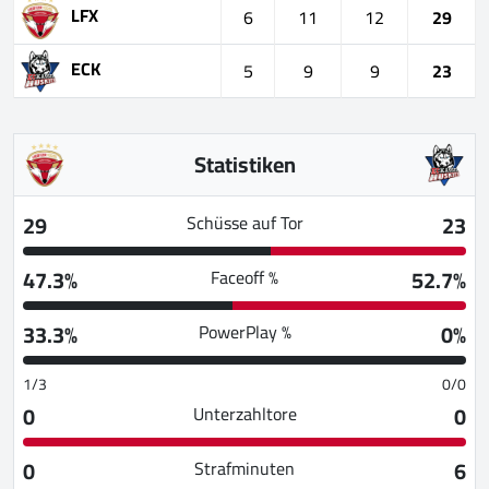
LFX
6
11
12
29
ECK
5
9
9
23
Statistiken
29
23
Schüsse auf Tor
47.3%
52.7%
Faceoff %
33.3%
0%
PowerPlay %
1/3
0/0
0
0
Unterzahltore
0
6
Strafminuten