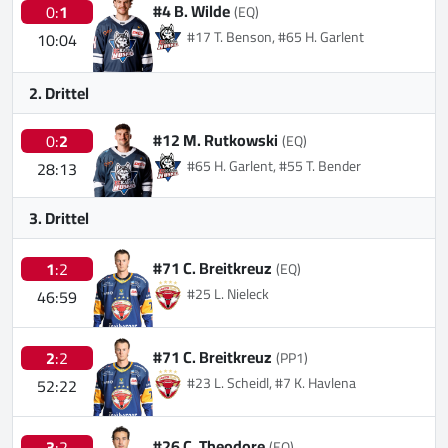
#4 B. Wilde
0:
1
(EQ)
#17 T. Benson, #65 H. Garlent
10:04
2. Drittel
#12 M. Rutkowski
0:
2
(EQ)
#65 H. Garlent, #55 T. Bender
28:13
3. Drittel
#71 C. Breitkreuz
1
:2
(EQ)
#25 L. Nieleck
46:59
#71 C. Breitkreuz
2
:2
(PP1)
#23 L. Scheidl, #7 K. Havlena
52:22
#26 C. Theodore
3
:2
(EQ)