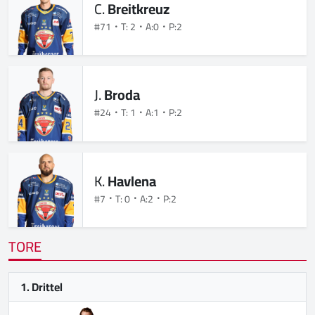
C.
Breitkreuz
#71
T: 2
A:0
P:2
J.
Broda
#24
T: 1
A:1
P:2
K.
Havlena
#7
T: 0
A:2
P:2
TORE
1. Drittel