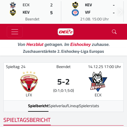
2
-
ECK
KEV
5
-
KEV
VIF
Beendet
21.08. 15:00 Uhr
Von
Herzblut
getragen. Im
Eishockey
zuhause.
Zuschauerstärkste 2. Eishockey-Liga Europas
Spieltag: 24
Beendet
14.12.25 17:00 Uhr
5
-
2
(0:1;0:1;5:0)
LFX
ECK
Spielbericht
Spielverlauf
Lineup
Spielerstats
SPIELTAGSBERICHT