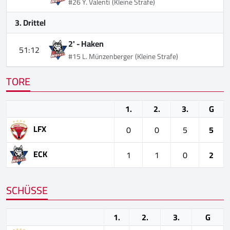
#26 Y. Valenti
(Kleine Strafe)
3. Drittel
2' -
Haken
51:12
#15 L. Münzenberger
(Kleine Strafe)
TORE
1.
2.
3.
G
LFX
0
0
5
5
ECK
1
1
0
2
SCHÜSSE
1.
2.
3.
G