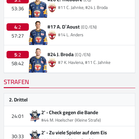
#11 C. Jahnke, #24 J. Broda
53:36
#17 A. D`Aoust
4
:2
(EQ /EN)
#14 L. Anders
57:27
#24 J. Broda
5
:2
(EQ /EN)
#7 K. Havlena, #11 C. Jahnke
58:42
STRAFEN
2. Drittel
2' -
Check gegen die Bande
24:01
#44 M. Hoelscher
(Kleine Strafe)
2' -
Zu viele Spieler auf dem Eis
30:33