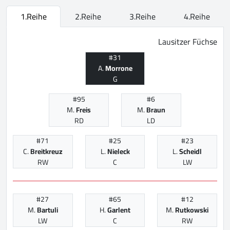
1.Reihe
2.Reihe
3.Reihe
4.Reihe
Lausitzer Füchse
#31
A.
Morrone
G
#95
#6
M.
Freis
M.
Braun
RD
LD
#71
#25
#23
C.
Breitkreuz
L.
Nieleck
L.
Scheidl
RW
C
LW
#27
#65
#12
M.
Bartuli
H.
Garlent
M.
Rutkowski
LW
C
RW