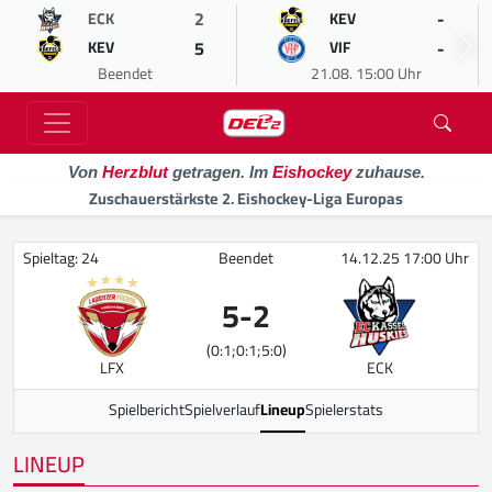
2
-
ECK
KEV
5
-
KEV
VIF
Beendet
21.08. 15:00 Uhr
Von
Herzblut
getragen. Im
Eishockey
zuhause.
Zuschauerstärkste 2. Eishockey-Liga Europas
Spieltag: 24
Beendet
14.12.25 17:00 Uhr
5
-
2
(0:1;0:1;5:0)
LFX
ECK
Spielbericht
Spielverlauf
Lineup
Spielerstats
LINEUP