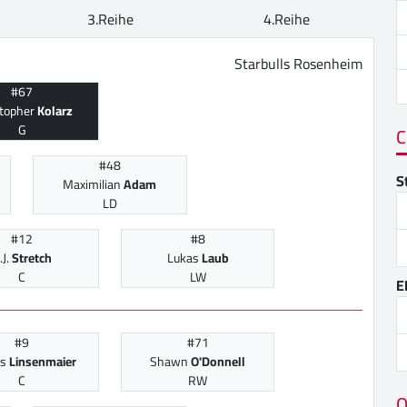
3.Reihe
4.Reihe
Starbulls Rosenheim
#67
stopher
Kolarz
G
C
#48
S
Maximilian
Adam
LD
#12
#8
.J.
Stretch
Lukas
Laub
C
LW
E
#9
#71
as
Linsenmaier
Shawn
O'Donnell
C
RW
O