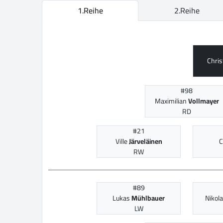
1.Reihe
2.Reihe
Chri
#98
Maximilian
Vollmayer
RD
#21
Ville
Järveläinen
C
RW
#89
Lukas
Mühlbauer
Nikol
LW