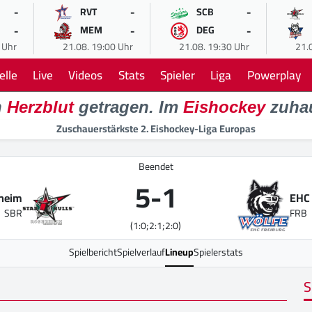
-
-
-
RVT
SCB
-
-
-
MEM
DEG
 Uhr
21.08. 19:00 Uhr
21.08. 19:30 Uhr
21.
elle
Live
Videos
Stats
Spieler
Liga
Powerplay
n
Herzblut
getragen. Im
Eishockey
zuha
Zuschauerstärkste 2. Eishockey-Liga Europas
Beendet
5
-
1
nheim
EHC 
SBR
FRB
(1:0;2:1;2:0)
Spielbericht
Spielverlauf
Lineup
Spielerstats
S