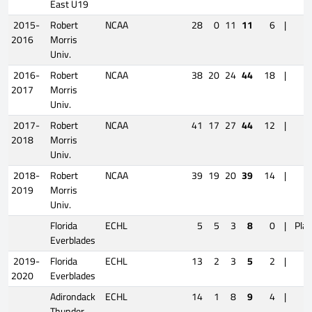
East U19
2015-
Robert
NCAA
28
0
11
11
6
|
2016
Morris
Univ.
2016-
Robert
NCAA
38
20
24
44
18
|
2017
Morris
Univ.
2017-
Robert
NCAA
41
17
27
44
12
|
2018
Morris
Univ.
2018-
Robert
NCAA
39
19
20
39
14
|
2019
Morris
Univ.
Florida
ECHL
5
5
3
8
0
|
Play
Everblades
2019-
Florida
ECHL
13
2
3
5
2
|
2020
Everblades
Adirondack
ECHL
14
1
8
9
4
|
Thunder