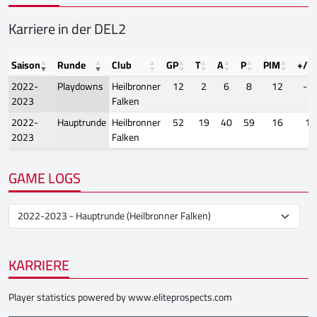
Karriere in der DEL2
Saison
Runde
Club
GP
T
A
P
PIM
+/-
2022-
Playdowns
Heilbronner
12
2
6
8
12
-1
2023
Falken
2022-
Hauptrunde
Heilbronner
52
19
40
59
16
10
2023
Falken
GAME LOGS
KARRIERE
Player statistics powered by
www.eliteprospects.com