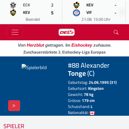
2
-
ECK
KEV
5
-
KEV
VIF
Beendet
21.08. 15:00 Uhr
Von
Herzblut
getragen. Im
Eishockey
zuhause.
Zuschauerstärkste 2. Eishockey-Liga Europas
#88 Alexander
Tonge
(C)
Geburtstag:
24.06.1995 (31)
Geburtsort:
Kingston
Gewicht:
78 kg
Grösse:
179 cm
Schusshand:
L
Nationalität:
SPIELER