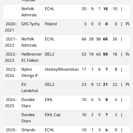
Norfolk
ECHL
20
9
7
16
10
|
Admirals
2020-
GKS Tychy
Poland
3
0
0
0
0
|
Play
2021
2021-
Norfolk
ECHL
66
28
38
66
26
|
2022
Admirals
2022-
Heilbronner
DEL2
52
19
40
59
16
|
Rel
2023
EC Falken
2023-
Nybro
HockeyAllsvenskan
17
1
6
7
8
|
2024
Vikings IF
EV
DEL2
23
9
12
21
22
|
Play
Landshut
2024-
Dundee
EIHL
10
4
5
9
4
|
2025
Stars
Dundee
EIHL Cup
10
2
5
7
2
|
Stars
2025-
Orlando
ECHL
10
1
3
4
0
|