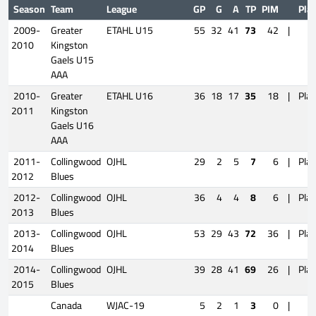
Season
Team
League
GP
G
A
TP
PIM
Pla
2009-
Greater
ETAHL U15
55
32
41
73
42
|
2010
Kingston
Gaels U15
AAA
2010-
Greater
ETAHL U16
36
18
17
35
18
|
Play
2011
Kingston
Gaels U16
AAA
2011-
Collingwood
OJHL
29
2
5
7
6
|
Play
2012
Blues
2012-
Collingwood
OJHL
36
4
4
8
6
|
Play
2013
Blues
2013-
Collingwood
OJHL
53
29
43
72
36
|
Play
2014
Blues
2014-
Collingwood
OJHL
39
28
41
69
26
|
Play
2015
Blues
Canada
WJAC-19
5
2
1
3
0
|