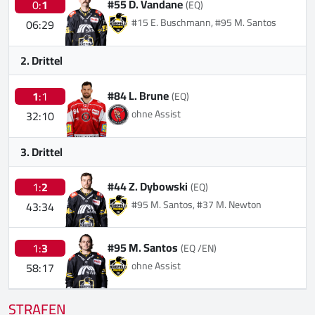
#55 D. Vandane
0:
1
(EQ)
#15 E. Buschmann, #95 M. Santos
06:29
2. Drittel
#84 L. Brune
1
:1
(EQ)
ohne Assist
32:10
3. Drittel
#44 Z. Dybowski
1:
2
(EQ)
#95 M. Santos, #37 M. Newton
43:34
#95 M. Santos
1:
3
(EQ /EN)
ohne Assist
58:17
STRAFEN