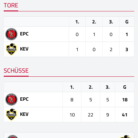
TORE
1.
2.
3.
G
EPC
0
1
0
1
KEV
1
0
2
3
SCHÜSSE
1.
2.
3.
G
EPC
8
5
5
18
KEV
10
22
9
41