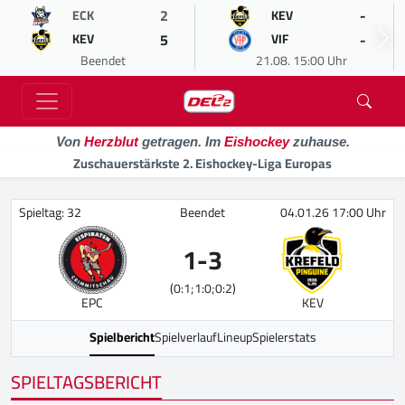
2
-
ECK
KEV
5
-
KEV
VIF
Beendet
21.08. 15:00 Uhr
Von
Herzblut
getragen. Im
Eishockey
zuhause.
Zuschauerstärkste 2. Eishockey-Liga Europas
Spieltag: 32
Beendet
04.01.26 17:00 Uhr
1
-
3
(0:1;1:0;0:2)
EPC
KEV
Spielbericht
Spielverlauf
Lineup
Spielerstats
SPIELTAGSBERICHT