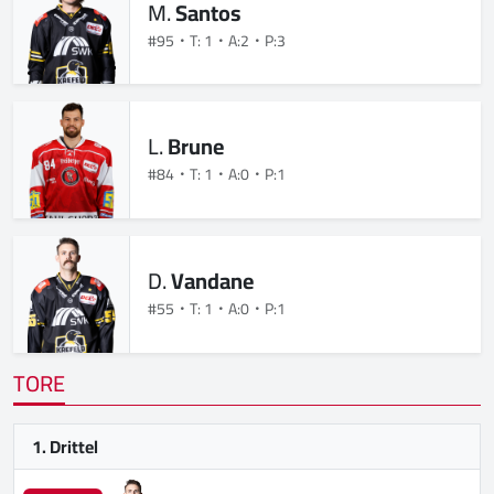
M.
Santos
#95
T: 1
A:2
P:3
L.
Brune
#84
T: 1
A:0
P:1
D.
Vandane
#55
T: 1
A:0
P:1
TORE
1. Drittel