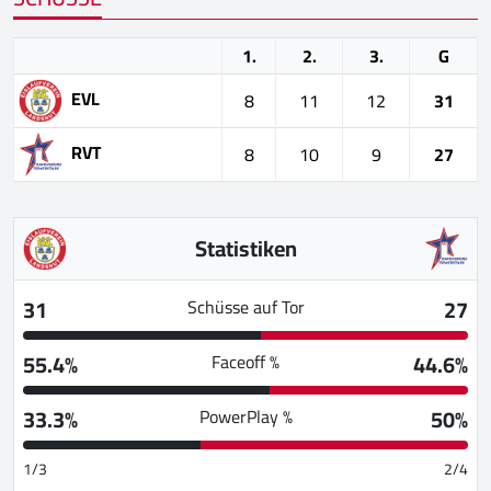
1.
2.
3.
G
EVL
8
11
12
31
RVT
8
10
9
27
Statistiken
31
27
Schüsse auf Tor
55.4%
44.6%
Faceoff %
33.3%
50%
PowerPlay %
1/3
2/4