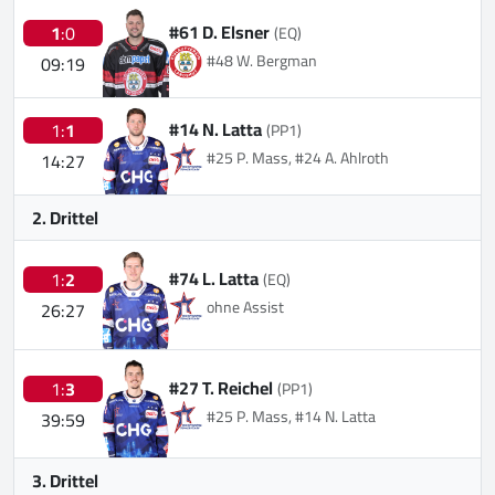
#61 D. Elsner
1
:0
(EQ)
#48 W. Bergman
09:19
#14 N. Latta
1:
1
(PP1)
#25 P. Mass, #24 A. Ahlroth
14:27
2. Drittel
#74 L. Latta
1:
2
(EQ)
ohne Assist
26:27
#27 T. Reichel
1:
3
(PP1)
#25 P. Mass, #14 N. Latta
39:59
3. Drittel