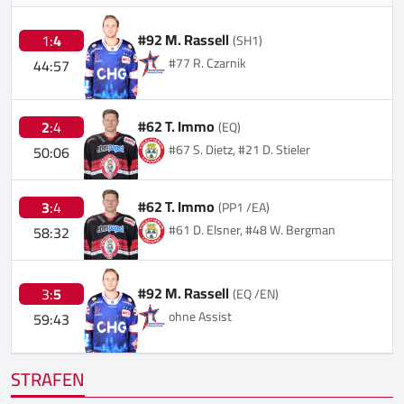
#92 M. Rassell
1:
4
(SH1)
#77 R. Czarnik
44:57
#62 T. Immo
2
:4
(EQ)
#67 S. Dietz, #21 D. Stieler
50:06
#62 T. Immo
3
:4
(PP1 /EA)
#61 D. Elsner, #48 W. Bergman
58:32
#92 M. Rassell
3:
5
(EQ /EN)
ohne Assist
59:43
STRAFEN