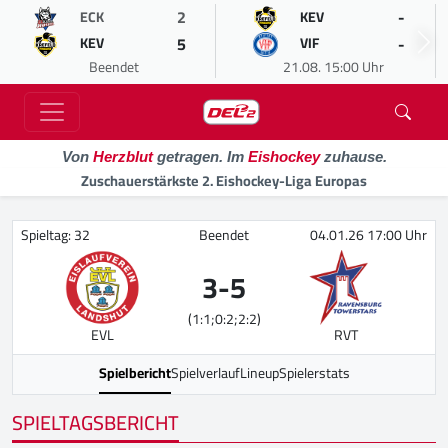
2
-
ECK
KEV
5
-
KEV
VIF
Beendet
21.08. 15:00 Uhr
Von
Herzblut
getragen. Im
Eishockey
zuhause.
Zuschauerstärkste 2. Eishockey-Liga Europas
Spieltag: 32
Beendet
04.01.26 17:00 Uhr
3
-
5
(1:1;0:2;2:2)
EVL
RVT
Spielbericht
Spielverlauf
Lineup
Spielerstats
SPIELTAGSBERICHT