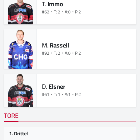
T.
Immo
#62
T: 2
A:0
P:2
M.
Rassell
#92
T: 2
A:0
P:2
D.
Elsner
#61
T: 1
A:1
P:2
TORE
1. Drittel