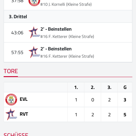
37:58
#10 J. Kornelli
(Kleine Strafe)
3. Drittel
2' -
Beinstellen
43:06
#16 F. Ketterer
(Kleine Strafe)
2' -
Beinstellen
57:55
#16 F. Ketterer
(Kleine Strafe)
TORE
1.
2.
3.
G
EVL
1
0
2
3
RVT
1
2
2
5
SCHÜSSE