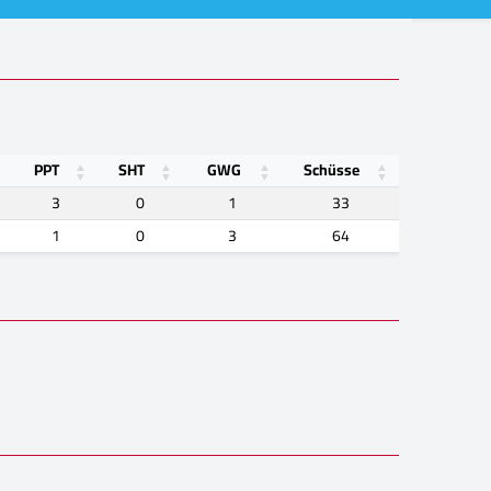
PPT
SHT
GWG
Schüsse
3
0
1
33
1
0
3
64