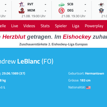
-
-
-
RVT
SCB
-
-
-
MEM
DEG
 Uhr
21.08. 19:00 Uhr
21.08. 19:30 Uhr
21.
elle
Live
Videos
Stats
Spieler
Liga
Powerplay
n
Herzblut
getragen. Im
Eishockey
zuha
Zuschauerstärkste 2. Eishockey-Liga Europas
ndrew
LeBlanc
(FO)
g:
29.06.1989 (37)
Geburtsort:
Hermantown
8 kg
Grösse:
183 cm
nd:
L
Nationalität: