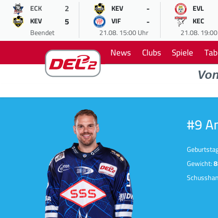
2
-
ECK
KEV
EVL
5
-
KEV
VIF
KEC
Beendet
21.08. 15:00 Uhr
21.08. 19:00
News
Clubs
Spiele
Tab
Vo
#9 A
Geburtsta
Gewicht:
8
Schussha