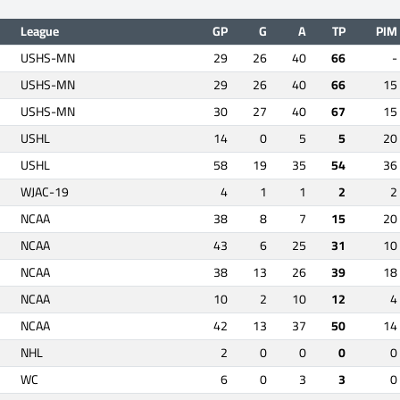
League
GP
G
A
TP
PIM
USHS-MN
29
26
40
66
-
USHS-MN
29
26
40
66
15
USHS-MN
30
27
40
67
15
USHL
14
0
5
5
20
USHL
58
19
35
54
36
WJAC-19
4
1
1
2
2
NCAA
38
8
7
15
20
NCAA
43
6
25
31
10
NCAA
38
13
26
39
18
NCAA
10
2
10
12
4
NCAA
42
13
37
50
14
NHL
2
0
0
0
0
WC
6
0
3
3
0