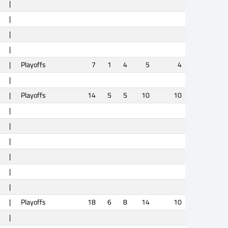
|
|
|
|
|
Playoffs
7
1
4
5
4
|
|
Playoffs
14
5
5
10
10
|
|
|
|
|
|
|
Playoffs
18
6
8
14
10
|