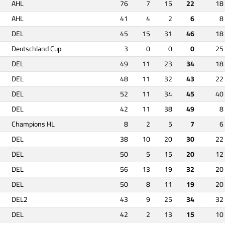
AHL
76
7
15
22
18
AHL
41
4
2
6
8
DEL
45
15
31
46
18
Deutschland Cup
3
0
0
0
25
DEL
49
11
23
34
18
DEL
48
11
32
43
22
DEL
52
11
34
45
40
DEL
42
11
38
49
8
Champions HL
8
2
5
7
6
DEL
38
10
20
30
22
DEL
50
5
15
20
12
DEL
56
13
19
32
20
DEL
50
8
11
19
20
DEL2
43
9
25
34
32
DEL
42
2
13
15
10