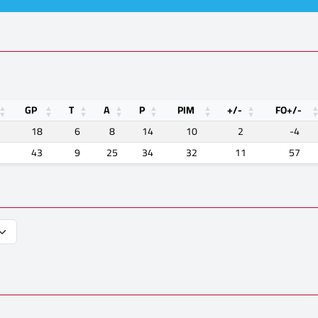
GP
T
A
P
PIM
+/-
FO+/-
18
6
8
14
10
2
-4
43
9
25
34
32
11
57