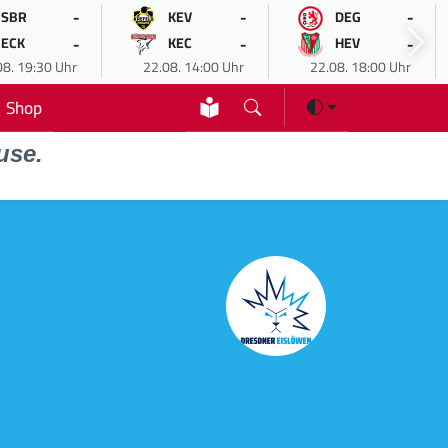
-
-
-
SBR
KEV
DEG
-
-
-
ECK
KEC
HEV
08. 19:30 Uhr
22.08. 14:00 Uhr
22.08. 18:00 Uhr
Shop
use.