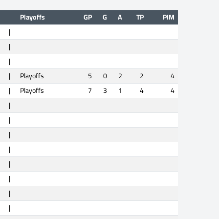
Playoffs
GP
G
A
TP
PIM
|
|
|
|
Playoffs
5
0
2
2
4
|
Playoffs
7
3
1
4
4
|
|
|
|
|
|
|
|