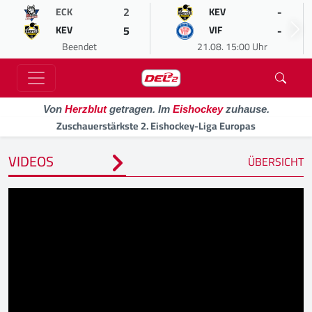
2
-
ECK
KEV
5
-
KEV
VIF
Beendet
21.08. 15:00 Uhr
Von
Herzblut
getragen. Im
Eishockey
zuhause.
Zuschauerstärkste 2. Eishockey-Liga Europas
VIDEOS
ÜBERSICHT