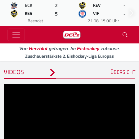
2
-
ECK
KEV
5
-
KEV
VIF
Beendet
21.08. 15:00 Uhr
Von
Herzblut
getragen. Im
Eishockey
zuhause.
Zuschauerstärkste 2. Eishockey-Liga Europas
VIDEOS
ÜBERSICHT