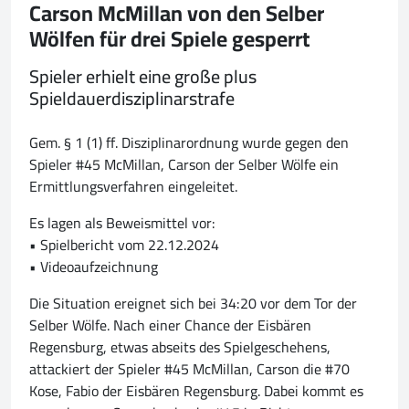
Carson McMillan von den Selber
Wölfen für drei Spiele gesperrt
Spieler erhielt eine große plus
Spieldauerdisziplinarstrafe
Gem. § 1 (1) ff. Disziplinarordnung wurde gegen den
Spieler #45 McMillan, Carson der Selber Wölfe ein
Ermittlungsverfahren eingeleitet.
Es lagen als Beweismittel vor:
• Spielbericht vom 22.12.2024
• Videoaufzeichnung
Die Situation ereignet sich bei 34:20 vor dem Tor der
Selber Wölfe. Nach einer Chance der Eisbären
Regensburg, etwas abseits des Spielgeschehens,
attackiert der Spieler #45 McMillan, Carson die #70
Kose, Fabio der Eisbären Regensburg. Dabei kommt es