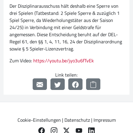
Der Disziplinarausschuss hält deshalb eine Sperre von
drei Spielen (Tatbestand: 2 Spiele Sperre & zuzüglich 1
Spiel Sperre, da Wiederholungstäter aus der Saison
24/25) in Verbindung mit einer Geldstrafe für
angemessen. Diese Entscheidung beruht auf der DEL-
Regel 61, den §§ 1, 4, 11, 16, 24 der Disziplinarordnung
sowie § 5 Spieler-Lizenzvertrag.
Zum Video:
https://youtu.be/jyo3u6fTvEk
Link teilen:
Cookie-Einstellungen
|
Datenschutz
|
Impressum