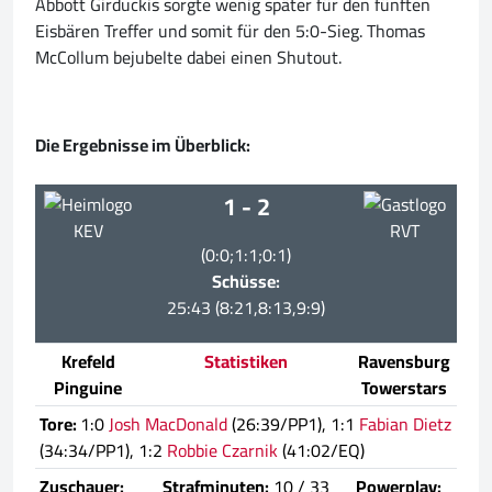
Abbott Girduckis sorgte wenig später für den fünften
Eisbären Treffer und somit für den 5:0-Sieg. Thomas
McCollum bejubelte dabei einen Shutout.
Die Ergebnisse im Überblick:
1 - 2
KEV
RVT
(0:0;1:1;0:1)
Schüsse:
25:43 (8:21,8:13,9:9)
Krefeld
Statistiken
Ravensburg
Pinguine
Towerstars
Tore:
1:0
Josh MacDonald
(26:39/PP1), 1:1
Fabian Dietz
(34:34/PP1), 1:2
Robbie Czarnik
(41:02/EQ)
Zuschauer:
Strafminuten:
10 / 33
Powerplay: