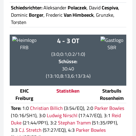
Schiedsrichter:
Aleksander
Polaczek
, David
Cespiva
,
Dominic
Borger
, Frederic
Van Himbeeck
, Grunzke,
Torsten
4 - 3 OT
FRB
SBR
(3:0;0:1;0:2/1:0)
Schüsse:
30:40
(13:10,8:13,6:13/3:4)
EHC
Statistiken
Starbulls
Freiburg
Rosenheim
Tore:
1:0
Christian Billich
(3:54/EQ), 2:0
Parker Bowles
(10:16/SH1), 3:0
Ludwig Nirschl
(17:47/EQ), 3:1
Reid
Duke
(21:44/PP1), 3:2
Stephan Tramm
(51:35/PP1),
3:3
C.J. Stretch
(57:27/EQ), 4:3
Parker Bowles