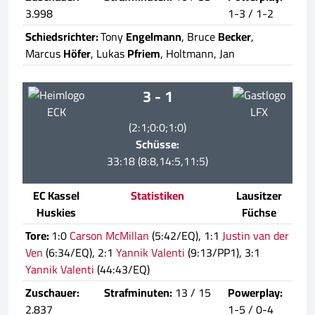
3.998
1-3 / 1-2
Schiedsrichter:
Tony
Engelmann
, Bruce
Becker
,
Marcus
Höfer
, Lukas
Pfriem
, Holtmann, Jan
3 - 1
ECK
LFX
(2:1;0:0;1:0)
Schüsse:
33:18 (8:8,14:5,11:5)
EC Kassel
Statistiken
Lausitzer
Huskies
Füchse
Tore:
1:0
Carson McMillan
(5:42/EQ), 1:1
Justin van der
Ven
(6:34/EQ), 2:1
Yannik Valenti
(9:13/PP1), 3:1
Yannik Valenti
(44:43/EQ)
Zuschauer:
Strafminuten:
13 / 15
Powerplay:
2.837
1-5 / 0-4