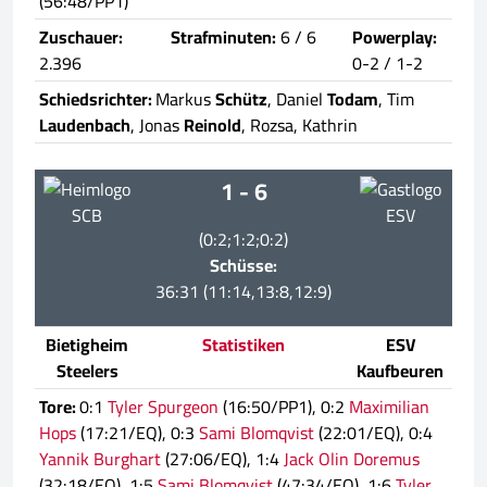
(56:48/PP1)
Zuschauer:
Strafminuten:
6 / 6
Powerplay:
2.396
0-2 / 1-2
Schiedsrichter:
Markus
Schütz
, Daniel
Todam
, Tim
Laudenbach
, Jonas
Reinold
, Rozsa, Kathrin
1 - 6
SCB
ESV
(0:2;1:2;0:2)
Schüsse:
36:31 (11:14,13:8,12:9)
Bietigheim
Statistiken
ESV
Steelers
Kaufbeuren
Tore:
0:1
Tyler Spurgeon
(16:50/PP1), 0:2
Maximilian
Hops
(17:21/EQ), 0:3
Sami Blomqvist
(22:01/EQ), 0:4
Yannik Burghart
(27:06/EQ), 1:4
Jack Olin Doremus
(32:18/EQ), 1:5
Sami Blomqvist
(47:34/EQ), 1:6
Tyler