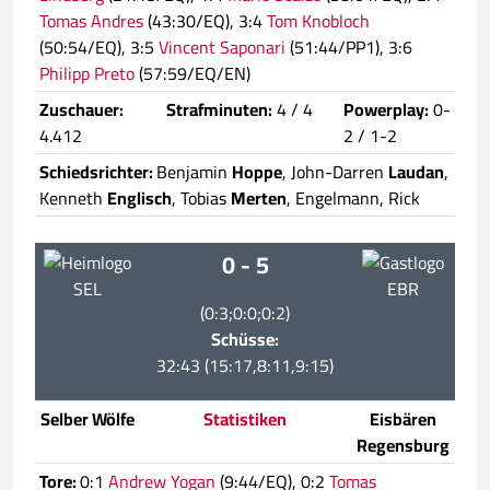
Tomas Andres
(43:30/EQ), 3:4
Tom Knobloch
(50:54/EQ), 3:5
Vincent Saponari
(51:44/PP1), 3:6
Philipp Preto
(57:59/EQ/EN)
Zuschauer:
Strafminuten:
4 / 4
Powerplay:
0-
4.412
2 / 1-2
Schiedsrichter:
Benjamin
Hoppe
, John-Darren
Laudan
,
Kenneth
Englisch
, Tobias
Merten
, Engelmann, Rick
0 - 5
SEL
EBR
(0:3;0:0;0:2)
Schüsse:
32:43 (15:17,8:11,9:15)
Selber Wölfe
Statistiken
Eisbären
Regensburg
Tore:
0:1
Andrew Yogan
(9:44/EQ), 0:2
Tomas