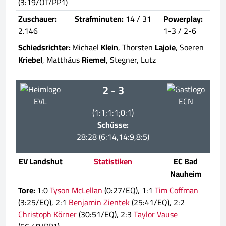
(3:19/OT/PP1)
Zuschauer:
Strafminuten:
14 / 31
Powerplay:
2.146
1-3 / 2-6
Schiedsrichter:
Michael
Klein
, Thorsten
Lajoie
, Soeren
Kriebel
, Matthäus
Riemel
, Stegner, Lutz
2 - 3
EVL
ECN
(1:1;1:1;0:1)
Schüsse:
28:28 (6:14,14:9,8:5)
EV Landshut
Statistiken
EC Bad
Nauheim
Tore:
1:0
Tyson McLellan
(0:27/EQ), 1:1
Tim Coffman
(3:25/EQ), 2:1
Benjamin Zientek
(25:41/EQ), 2:2
Christoph Körner
(30:51/EQ), 2:3
Taylor Vause