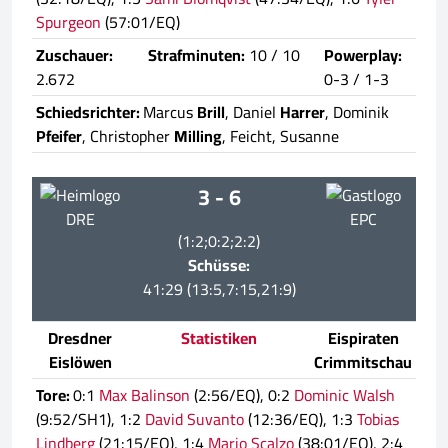
Spurgeon
(57:01/EQ)
Zuschauer:
Strafminuten:
10 / 10
Powerplay:
2.672
0-3 / 1-3
Schiedsrichter:
Marcus
Brill
, Daniel
Harrer
, Dominik
Pfeifer
, Christopher
Milling
, Feicht, Susanne
3 - 6
DRE
EPC
(1:2;0:2;2:2)
Schüsse:
41:29 (13:5,7:15,21:9)
Dresdner
Statistiken
Eispiraten
Eislöwen
Crimmitschau
Tore:
0:1
Max Balinson
(2:56/EQ), 0:2
Dominic Walsh
(9:52/SH1), 1:2
David Suvanto
(12:36/EQ), 1:3
Tobias
Lindberg
(21:15/EQ), 1:4
Mario Scalzo
(38:01/EQ), 2:4