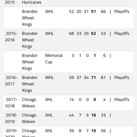
2015
Hurricanes
Brandon
WHL
52
20
31
51
66
|
Playoffs
Wheat
Kings
2015-
Brandon
WHL
68
33
29
62
53
|
Playoffs
2016
Wheat
Kings
Brandon
Memorial
3
1
0
1
6
|
Wheat
Cup
Kings
2016-
Brandon
WHL
59
37
34
71
81
|
Playoffs
2017
Wheat
Kings
2017-
Chicago
AHL
14
0
0
0
4
|
Playoffs
2018
Wolves
2018-
Chicago
AHL
44
7
9
16
33
|
2019
Wolves
2019-
Chicago
AHL
39
8
7
15
56
|