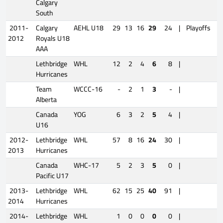
Calgary
South
2011-
Calgary
AEHL U18
29
13
16
29
24
|
Playoffs
2012
Royals U18
AAA
Lethbridge
WHL
12
2
4
6
8
|
Hurricanes
Team
WCCC-16
-
2
1
3
-
|
Alberta
Canada
YOG
6
3
2
5
4
|
U16
2012-
Lethbridge
WHL
57
8
16
24
30
|
2013
Hurricanes
Canada
WHC-17
5
2
3
5
0
|
Pacific U17
2013-
Lethbridge
WHL
62
15
25
40
91
|
2014
Hurricanes
2014-
Lethbridge
WHL
1
0
0
0
0
|