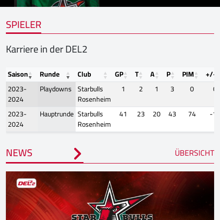
SPIELER
Karriere in der DEL2
Saison
Runde
Club
GP
T
A
P
PIM
+/-
2023-
Playdowns
Starbulls
1
2
1
3
0
0
2024
Rosenheim
2023-
Hauptrunde
Starbulls
41
23
20
43
74
-1
2024
Rosenheim
NEWS
ÜBERSICHT