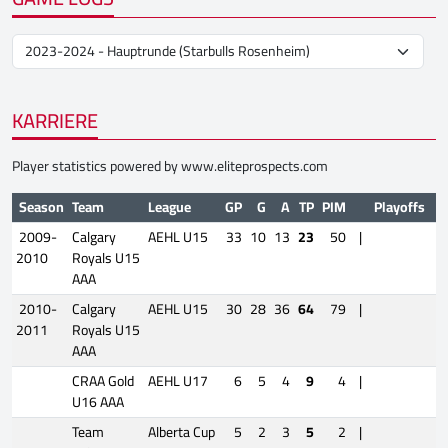
KARRIERE
Player statistics powered by
www.eliteprospects.com
Season
Team
League
GP
G
A
TP
PIM
Playoffs
2009-
Calgary
AEHL U15
33
10
13
23
50
|
2010
Royals U15
AAA
2010-
Calgary
AEHL U15
30
28
36
64
79
|
2011
Royals U15
AAA
CRAA Gold
AEHL U17
6
5
4
9
4
|
U16 AAA
Team
Alberta Cup
5
2
3
5
2
|