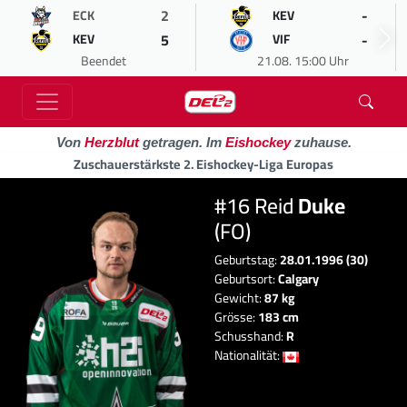
2
-
ECK
KEV
5
-
KEV
VIF
Beendet
21.08. 15:00 Uhr
Von
Herzblut
getragen. Im
Eishockey
zuhause.
Zuschauerstärkste 2. Eishockey-Liga Europas
#16 Reid
Duke
(FO)
Geburtstag:
28.01.1996 (30)
Geburtsort:
Calgary
Gewicht:
87 kg
Grösse:
183 cm
Schusshand:
R
Nationalität: