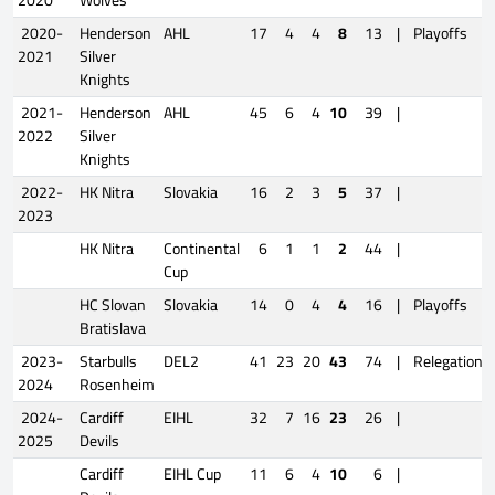
2020
Wolves
2020-
Henderson
AHL
17
4
4
8
13
|
Playoffs
2021
Silver
Knights
2021-
Henderson
AHL
45
6
4
10
39
|
2022
Silver
Knights
2022-
HK Nitra
Slovakia
16
2
3
5
37
|
2023
HK Nitra
Continental
6
1
1
2
44
|
Cup
HC Slovan
Slovakia
14
0
4
4
16
|
Playoffs
Bratislava
2023-
Starbulls
DEL2
41
23
20
43
74
|
Relegation
2024
Rosenheim
2024-
Cardiff
EIHL
32
7
16
23
26
|
2025
Devils
Cardiff
EIHL Cup
11
6
4
10
6
|