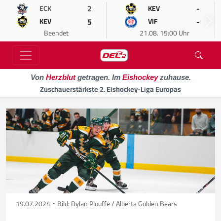
2
-
ECK
KEV
5
-
KEV
VIF
Beendet
21.08. 15:00 Uhr
Von
Herzblut
getragen. Im
Eishockey
zuhause.
Zuschauerstärkste 2. Eishockey-Liga Europas
19.07.2024
Bild: Dylan Plouffe / Alberta Golden Bears