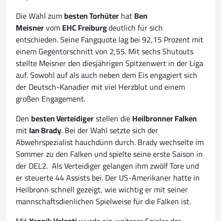
Die Wahl zum
besten Torhüter
hat
Ben
Meisner
vom
EHC Freiburg
deutlich für sich
entschieden. Seine Fangquote lag bei 92,15 Prozent mit
einem Gegentorschnitt von 2,55. Mit sechs Shutouts
stellte Meisner den diesjährigen Spitzenwert in der Liga
auf. Sowohl auf als auch neben dem Eis engagiert sich
der Deutsch-Kanadier mit viel Herzblut und einem
großen Engagement.
Den
besten Verteidiger
stellen die
Heilbronner Falken
mit
Ian Brady
. Bei der Wahl setzte sich der
Abwehrspezialist hauchdünn durch. Brady wechselte im
Sommer zu den Falken und spielte seine erste Saison in
der DEL2. Als Verteidiger gelangen ihm zwölf Tore und
er steuerte 44 Assists bei. Der US-Amerikaner hatte in
Heilbronn schnell gezeigt, wie wichtig er mit seiner
mannschaftsdienlichen Spielweise für die Falken ist.
Mit
Yannik Valenti
wurde ein weiterer Spieler der