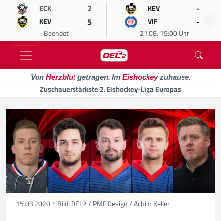
2
-
ECK
KEV
5
-
KEV
VIF
Beendet
21.08. 15:00 Uhr
Von
Herzblut
getragen. Im
Eishockey
zuhause.
Zuschauerstärkste 2. Eishockey-Liga Europas
15.03.2020
Bild: DEL2 / PMF Design / Achim Keller