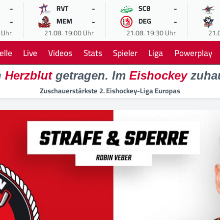
-
-
-
RVT
SCB
-
-
-
MEM
DEG
 Uhr
21.08. 19:00 Uhr
21.08. 19:30 Uhr
21.
elle
Live
Videos
Stats
Spieler
Liga
Powerplay
n
Herzblut
getragen. Im
Eishockey
zuha
Zuschauerstärkste 2. Eishockey-Liga Europas