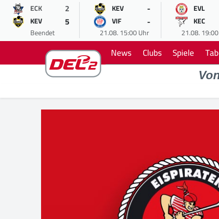
2
-
ECK
KEV
EVL
5
-
KEV
VIF
KEC
Beendet
21.08. 15:00 Uhr
21.08. 19:00
News
Clubs
Spiele
Tab
Vo