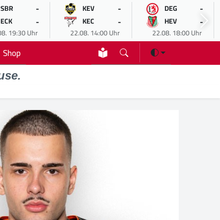
-
-
-
SBR
KEV
DEG
-
-
-
ECK
KEC
HEV
08. 19:30 Uhr
22.08. 14:00 Uhr
22.08. 18:00 Uhr
Shop
use.