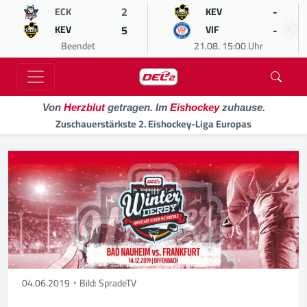
2
-
ECK
KEV
5
-
KEV
VIF
Beendet
21.08. 15:00 Uhr
Von
Herzblut
getragen. Im
Eishockey
zuhause.
Zuschauerstärkste 2. Eishockey-Liga Europas
04.06.2019
Bild: SpradeTV