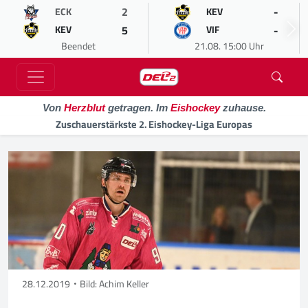
2
-
ECK
KEV
5
-
KEV
VIF
Beendet
21.08. 15:00 Uhr
Von
Herzblut
getragen. Im
Eishockey
zuhause.
Zuschauerstärkste 2. Eishockey-Liga Europas
28.12.2019
Bild: Achim Keller