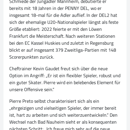
Schmiede der Jungadler Mannheim, debütierte er
bereits mit 18 Jahren in der PENNY DEL, wo er
insgesamt 18-mal für die Adler auflief. In der DEL2 hat
sich der ehemalige U20-Nationalspieler längst als feste
Größe etabliert: 2022 feierte er mit den Löwen
Frankfurt die Meisterschaft. Nach weiteren Stationen
bei den EC Kassel Huskies und zuletzt in Regensburg
blickt er auf insgesamt 379 Zweitliga-Partien mit 148
Scorerpunkten zurück.
Cheftrainer Kevin Gaudet freut sich über die neue
Option im Angriff: „Er ist ein flexibler Spieler, robust und
ein guter Skater. Pierre wird ein belebendes Element für
unsere Offensive sein.“
Pierre Preto selbst charakterisiert sich als ein
„ehrgeizigen und vielseitigen Spieler, der immer bereit
ist, hart zu arbeiten und sich weiterzuentwickeln.“ Den
Wechsel nach Bad Nauheim sieht er als konsequenten
nächsten Schritt: „Ich freue mich sehr auf die neue