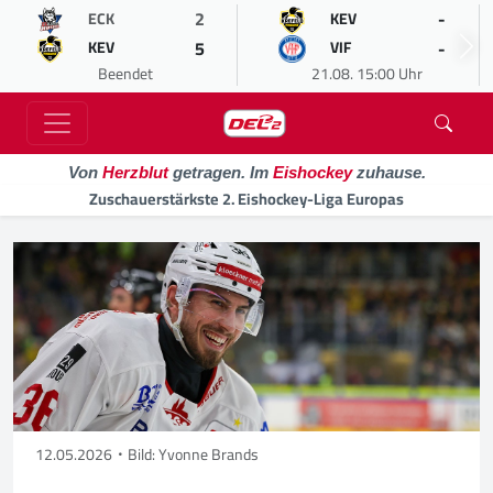
2
-
ECK
KEV
5
-
KEV
VIF
Beendet
21.08. 15:00 Uhr
Von
Herzblut
getragen. Im
Eishockey
zuhause.
Zuschauerstärkste 2. Eishockey-Liga Europas
12.05.2026
Bild: Yvonne Brands