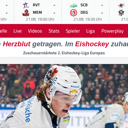
-
-
-
RVT
SCB
-
-
-
MEM
DEG
 Uhr
21.08. 19:00 Uhr
21.08. 19:30 Uhr
21.
elle
Live
Videos
Stats
Spieler
Liga
Powerplay
n
Herzblut
getragen. Im
Eishockey
zuha
Zuschauerstärkste 2. Eishockey-Liga Europas