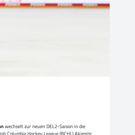
nn
wechselt zur neuen DEL2-Saison in die
itish Columbia Hockey League (BCHL) Akzente