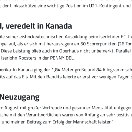
zt der Linksschütze eine wichtige Position im U21-Kontingent un
, veredelt in Kanada
ile seiner eishockeytechnischen Ausbildung beim Iserlohner EC. In
l auf, als er sich mit herausragenden 50 Scorerpunkten (26 Tore,
 Diese Leistung blieb auch im Oberhaus nicht unbemerkt: Paralle
 Iserlohn Roosters in der PENNY DEL.
erika. In Kanada ging der 1,84 Meter große und 84 Kilogramm sc
ts auf das Eis. Mit den Bandits feierte er erst vor wenigen Tagen 
 Neuzugang
m August mit großer Vorfreude und gesunder Mentalität entgegen:
che mit den Verantwortlichen waren von Anfang an sehr positiv u
n und meinen Beitrag zum Erfolg der Mannschaft leisten“