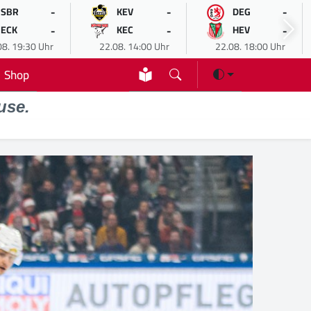
-
-
-
SBR
KEV
DEG
-
-
-
ECK
KEC
HEV
08. 19:30 Uhr
22.08. 14:00 Uhr
22.08. 18:00 Uhr
Shop
use.