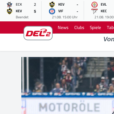
2
-
ECK
KEV
EVL
5
-
KEV
VIF
KEC
Beendet
21.08. 15:00 Uhr
21.08. 19:00
News
Clubs
Spiele
Tab
Vo