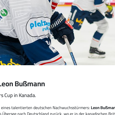
n Leon Bußmann
s Cup in Kanada.
e eines talentierten deutschen Nachwuchsstürmers:
Leon Bußma
us Übersee nach Deutschland zurück, wo er in der kanadischen Br