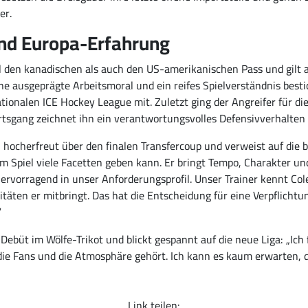
er.
nd Europa-Erfahrung
 den kanadischen als auch den US-amerikanischen Pass und gilt al
ine ausgeprägte Arbeitsmoral und ein reifes Spielverständnis besti
onalen ICE Hockey League mit. Zuletzt ging der Angreifer für die 
rtsgang zeichnet ihn ein verantwortungsvolles Defensivverhalten 
h hocherfreut über den finalen Transfercoup und verweist auf di
rem Spiel viele Facetten geben kann. Er bringt Tempo, Charakter u
hervorragend in unser Anforderungsprofil. Unser Trainer kennt Co
ten er mitbringt. Das hat die Entscheidung für eine Verpflichtun
“
Debüt im Wölfe-Trikot und blickt gespannt auf die neue Liga: „Ich
, die Fans und die Atmosphäre gehört. Ich kann es kaum erwarten
Link teilen: