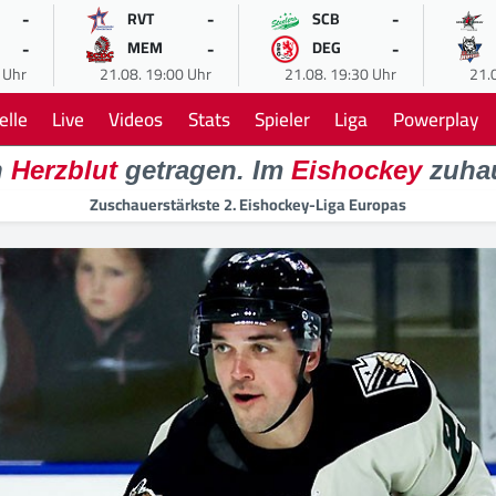
-
-
-
RVT
SCB
-
-
-
MEM
DEG
 Uhr
21.08. 19:00 Uhr
21.08. 19:30 Uhr
21.
elle
Live
Videos
Stats
Spieler
Liga
Powerplay
n
Herzblut
getragen. Im
Eishockey
zuha
Zuschauerstärkste 2. Eishockey-Liga Europas