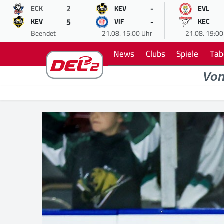
2
-
ECK
KEV
EVL
5
-
KEV
VIF
KEC
Beendet
21.08. 15:00 Uhr
21.08. 19:00
News
Clubs
Spiele
Tab
Vo