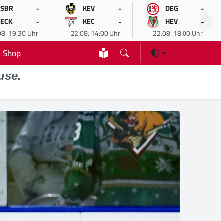
-
-
-
SBR
KEV
DEG
-
-
-
ECK
KEC
HEV
08. 19:30 Uhr
22.08. 14:00 Uhr
22.08. 18:00 Uhr
Shop
use.