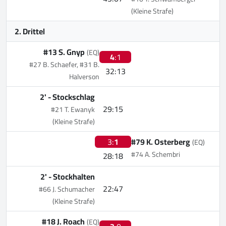
(Kleine Strafe)
2. Drittel
#13 S. Gnyp
(EQ)
4
:1
#27 B. Schaefer, #31 B.
32:13
Halverson
2' -
Stockschlag
29:15
#21 T. Ewanyk
(Kleine Strafe)
3:
1
#79 K. Osterberg
(EQ)
#74 A. Schembri
28:18
2' -
Stockhalten
22:47
#66 J. Schumacher
(Kleine Strafe)
#18 J. Roach
(EQ)