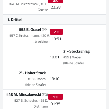
3
:0
#48 M. Mieszkowski, #9 P.
22:28
Grosse
1. Drittel
#58 B. Gracel
(PP1)
2
:0
#57 C. Kretschmann, #20 V.
19:51
Järveläinen
2' -
Stockschlag
18:01
#55 J. Weber
(Kleine Strafe)
2' -
Hoher Stock
13:10
#18 J. Roach
(Kleine Strafe)
#48 M. Mieszkowski
(EQ)
1
:0
#27 B. Schaefer, #25 D.
01:35
Dietmann