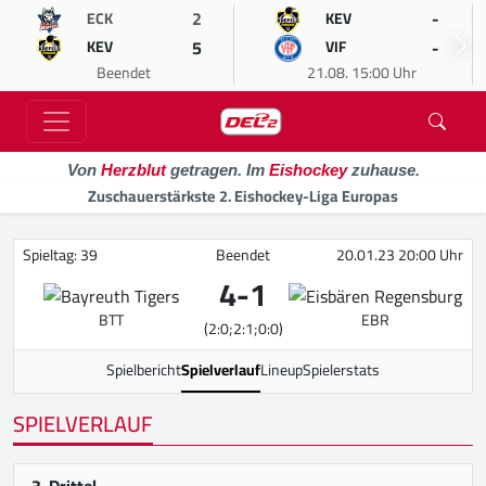
2
-
ECK
KEV
5
-
KEV
VIF
Beendet
21.08. 15:00 Uhr
Von
Herzblut
getragen. Im
Eishockey
zuhause.
Zuschauerstärkste 2. Eishockey-Liga Europas
Spieltag: 39
Beendet
20.01.23 20:00 Uhr
4
-
1
BTT
EBR
(2:0;2:1;0:0)
Spielbericht
Spielverlauf
Lineup
Spielerstats
SPIELVERLAUF
3. Drittel