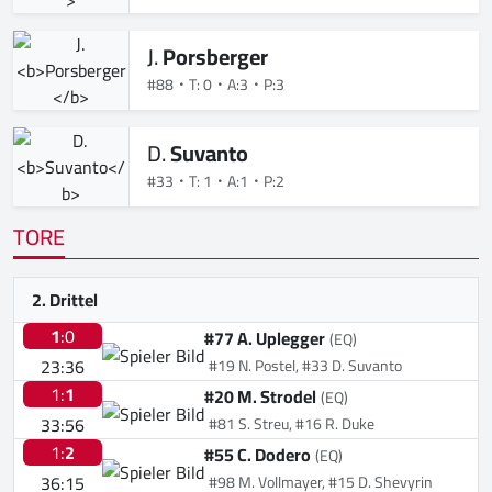
J.
Porsberger
#88
T: 0
A:3
P:3
D.
Suvanto
#33
T: 1
A:1
P:2
TORE
2. Drittel
1
:0
#77 A. Uplegger
(EQ)
23:36
#19 N. Postel, #33 D. Suvanto
1:
1
#20 M. Strodel
(EQ)
33:56
#81 S. Streu, #16 R. Duke
1:
2
#55 C. Dodero
(EQ)
36:15
#98 M. Vollmayer, #15 D. Shevyrin