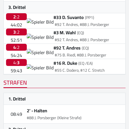
3. Drittel
2
:2
#33 D. Suvanto
(PP1)
44:02
#92 T. Andres, #88 J. Porsberger
3
:2
#3 M. Wahl
(EQ)
52:51
#92 T. Andres, #88 J. Porsberger
4
:2
#92 T. Andres
(EQ)
54:24
#75 B. Riedl, #88 J. Porsberger
4:
3
#16 R. Duke
(EQ /EA)
59:43
#55 C. Dodero, #12 C. Stretch
STRAFEN
1. Drittel
2' -
Halten
08:49
#88 J. Porsberger
(Kleine Strafe)