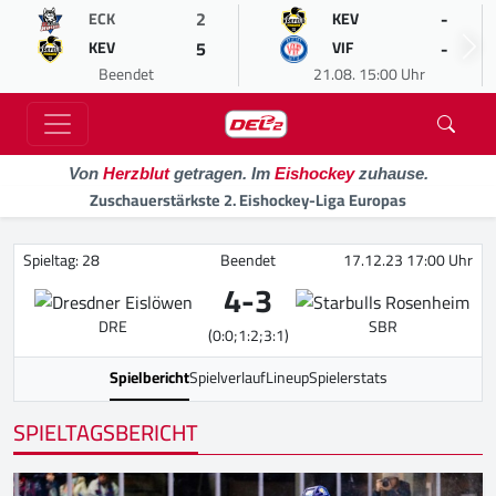
2
-
ECK
KEV
5
-
KEV
VIF
Beendet
21.08. 15:00 Uhr
Von
Herzblut
getragen. Im
Eishockey
zuhause.
Zuschauerstärkste 2. Eishockey-Liga Europas
Spieltag: 28
Beendet
17.12.23 17:00 Uhr
4
-
3
DRE
SBR
(0:0;1:2;3:1)
Spielbericht
Spielverlauf
Lineup
Spielerstats
SPIELTAGSBERICHT